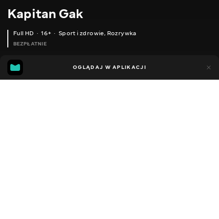
Kapitan Gak
Full HD
16+
Sport i zdrowie
,
Rozrywka
BEZPŁATNIE
37
12
OGLĄDAJ W APLIKACJI
Dodano do ulubionych
UDOSTĘPNIJ
Sezon 1
Facebook
Kopiuj link
У ЛІС З РИЖИКОМ ПО ПРОЛІСКОВІ ГРИБИ
КОРОП УТЯГНУВ ВУДКУ ПІД ЛІД КАРАСЬ З ЛЬОДУ
2013 - 2025
,
Ukraina
Sport i zdrowie
,
Rozrywka
,
Blogerzy