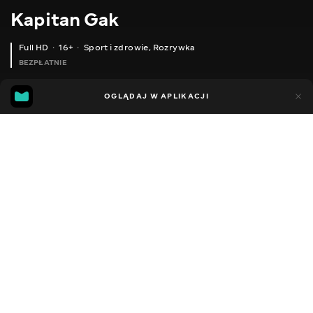
Kapitan Gak
Full HD
16+
Sport i zdrowie
,
Rozrywka
BEZPŁATNIE
37
12
OGLĄDAJ W APLIKACJI
Dodano do ulubionych
UDOSTĘPNIJ
Sezon 1
Facebook
Kopiuj link
ЛОВ КАРАСЯ З КУМОЮ НА КУКУРУДЗУ
ПОВЕРНУВСЯ НА НАБЕРЕЖНУ ВІДХОПИВ ЛЯЩА
2013 - 2025
,
Ukraina
Sport i zdrowie
,
Rozrywka
,
Blogerzy