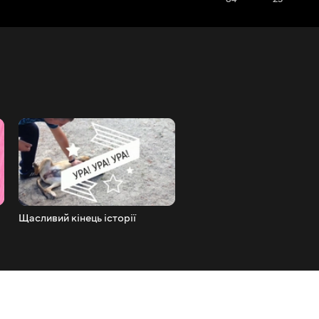
Щасливий кінець історії
Роз'єднали двох безприту
цуценят.