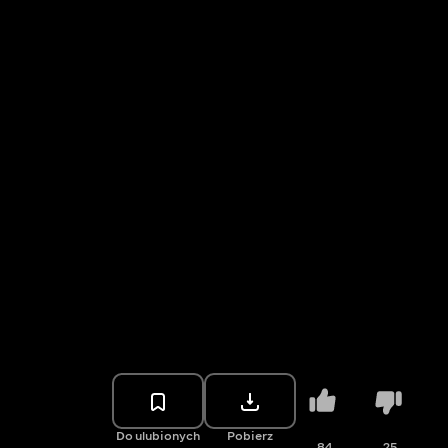
Do ulubionych
Pobierz
84
25