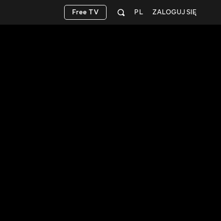
Free TV
PL
ZALOGUJ SIĘ