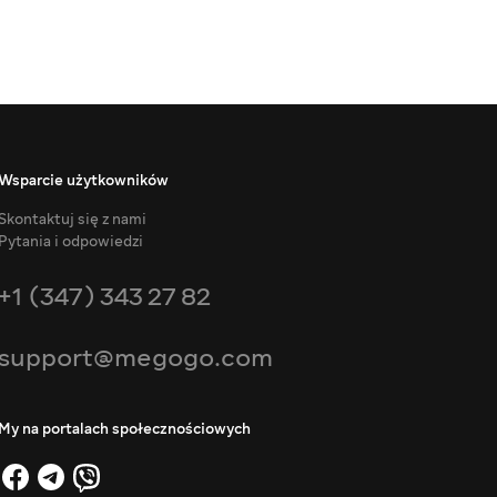
Wsparcie użytkowników
Skontaktuj się z nami
Pytania i odpowiedzi
+1 (347) 343 27 82
support@megogo.com
My na portalach społecznościowych