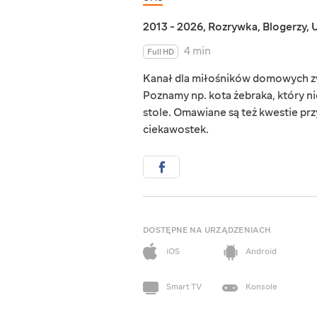
2013 - 2026
,
Rozrywka
,
Blogerzy
,
U
4 min
Full HD
Kanał dla miłośników domowych zwi
Poznamy np. kota żebraka, który nie
stole. Omawiane są też kwestie przy
ciekawostek.
DOSTĘPNE NA URZĄDZENIACH
iOS
Android
Smart TV
Konsole