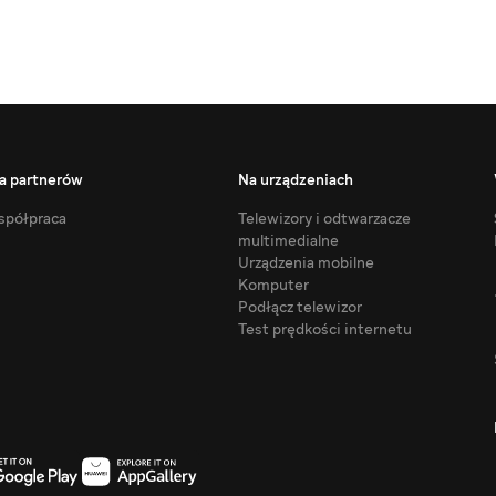
a partnerów
Na urządzeniach
półpraca
Telewizory i odtwarzacze
multimedialne
Urządzenia mobilne
Komputer
Podłącz telewizor
Test prędkości internetu