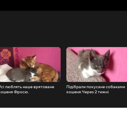
Усі люблять наше врятоване
Підібрали покусане собаками
кошеня Фросю.
кошеня.Через 2 тижні