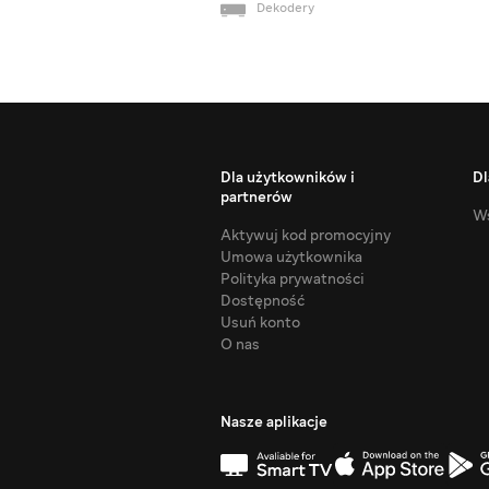
Dekodery
Dla użytkowników i
Dl
partnerów
Ws
Aktywuj kod promocyjny
Umowa użytkownika
Polityka prywatności
Dostępność
Usuń konto
O nas
Nasze aplikacje