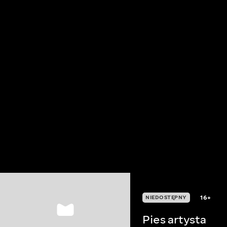
16+
NIEDOSTĘPNY
Pies artysta