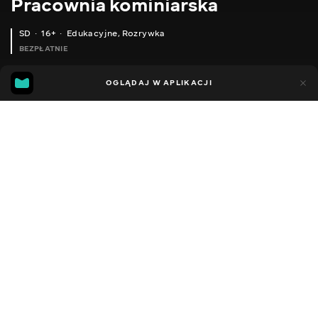
Pracownia kominiarska
SD
16+
Edukacyjne
,
Rozrywka
BEZPŁATNIE
16
8
OGLĄDAJ W APLIKACJI
Dodano do ulubionych
UDOSTĘPNIJ
Sezon 1
Facebook
Kopiuj link
ДИМОХІД 150/250 НА ХОМУТАХ AISI 304(1ММ.)/ALZN.
ЗОНТ ВИТЯЖНИЙ КУПОЛЬНОГО АБО АРОЧНОГО ТИПУ AISI 304
2011 - 2022
,
Ukraina
Edukacyjne
,
Rozrywka
,
Blogerzy
DŹWIĘK
Rosyjski