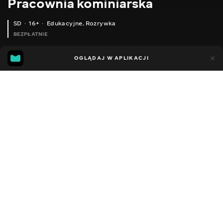
Pracownia kominiarska
SD
16+
Edukacyjne
,
Rozrywka
BEZPŁATNIE
16
8
OGLĄDAJ W APLIKACJI
Dodano do ulubionych
UDOSTĘPNIJ
Sezon 1
Facebook
Kopiuj link
ПРОЦЕС ВИГОТОВЛЕННЯ ДИМОХОДУ 150/250 ММ. AISI 304/ALZN
КОМПЛЕКТ ЗІ ЗНІМНИМ ВІТРОВИМ ЗАХИСТОМ ДЛЯ КОТЛА ТЕРМОБАР
2011 - 2022
,
Ukraina
Edukacyjne
,
Rozrywka
,
Blogerzy
DŹWIĘK
Rosyjski