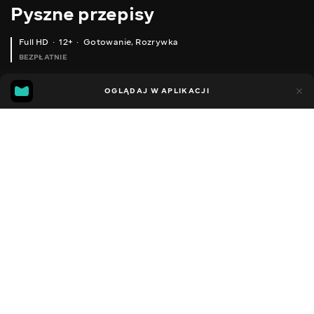
Pyszne przepisy
Full HD
12+
Gotowanie
,
Rozrywka
BEZPŁATNIE
45
17
OGLĄDAJ W APLIKACJI
Dodano do ulubionych
UDOSTĘPNIJ
Sezon 1
Facebook
Kopiuj link
ЛЕГКІ ЗАКУСКИ, ЯК ПРИГОТУВАТИ - ФАРШИРОВАНІ БАКЛАЖАНИ. РЕЦЕПТ СМАЧНОЇ ТА ПРОСТОЇ СТРАВИ.
УКРАЇНО - ЦИГАНСЬКА ШУРПА. ГОТУЄМО В КАЗАНІ.
2016 - 2026
,
Ukraina
Gotowanie
,
Rozrywka
,
Blogerzy
DŹWIĘK