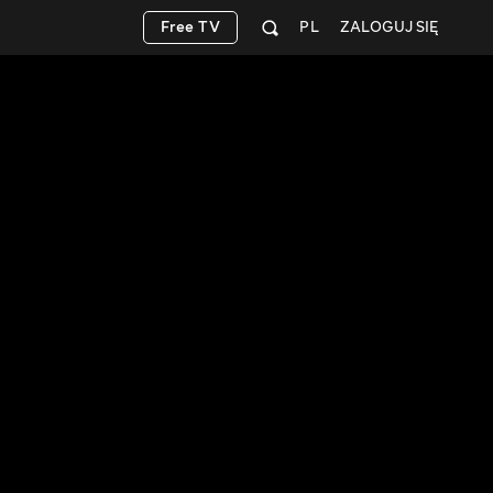
Free TV
PL
ZALOGUJ SIĘ