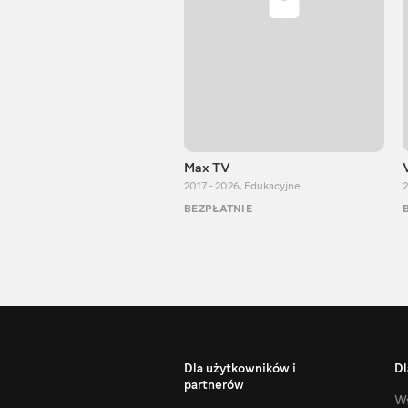
Max TV
2017 - 2026
,
Edukacyjne
2
BEZPŁATNIE
Dla użytkowników i
Dl
partnerów
Ws