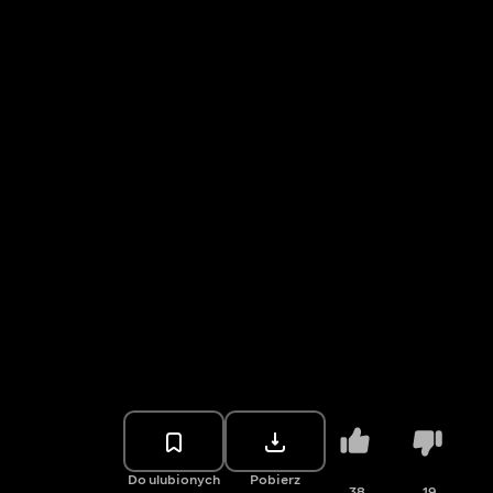
Do ulubionych
Pobierz
38
19