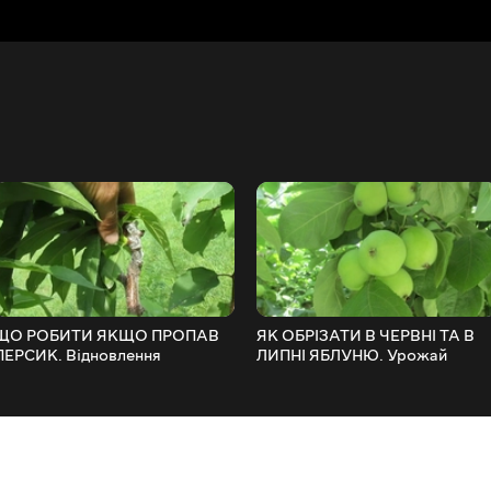
ЩО РОБИТИ ЯКЩО ПРОПАВ
ЯК ОБРІЗАТИ В ЧЕРВНІ ТА В
ПЕРСИК. Відновлення
ЛИПНІ ЯБЛУНЮ. Урожай
персикового дерева.
яблуні.