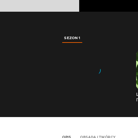
SEZON 1
OPIS
OBSADA I TWÓRCY