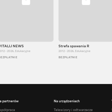
VITALIJ NEWS
Strefa spawania R
012 - 2026
,
Edukacyjne
2012 - 2026
,
Edukacyjne
BEZPŁATNIE
BEZPŁATNIE
a partnerów
Na urządzeniach
półpraca
Telewizory i odtwarzacze