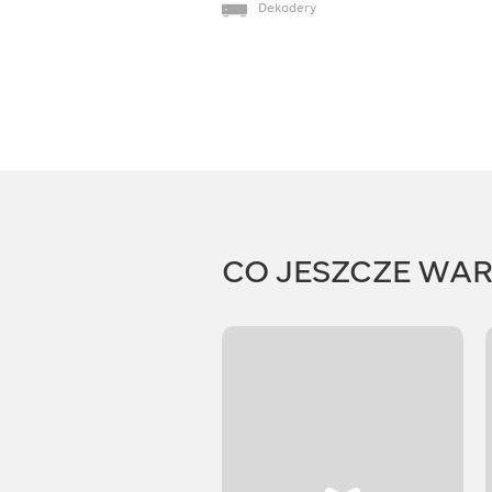
Dekodery
CO JESZCZE WA