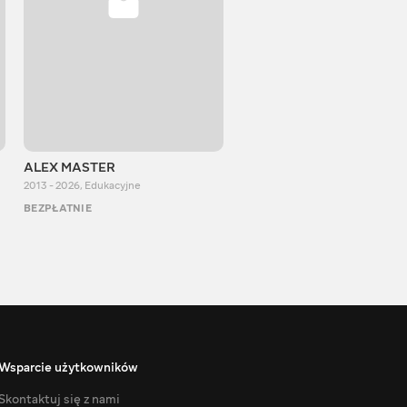
ALEX MASTER
Stepan Perig
2013 - 2026
,
Edukacyjne
2015 - 2026
,
Edukacyjne
BEZPŁATNIE
BEZPŁATNIE
Wsparcie użytkowników
Skontaktuj się z nami