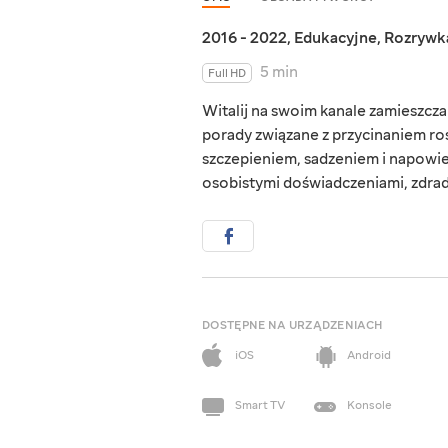
2016 - 2022
,
Edukacyjne
,
Rozrywk
5 min
Full HD
Witalij na swoim kanale zamieszcza
porady związane z przycinaniem ro
szczepieniem, sadzeniem i napowie
osobistymi doświadczeniami, zdrad
DOSTĘPNE NA URZĄDZENIACH
iOS
Android
Smart TV
Konsole