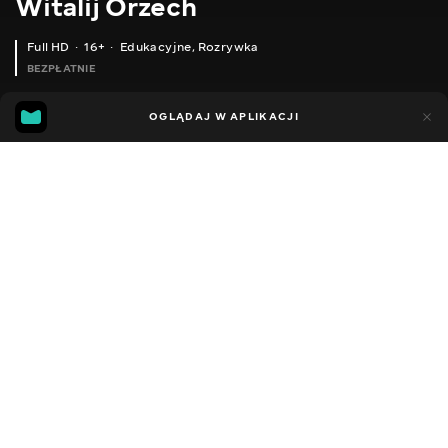
Witalij Orzech
Full HD
16+
Edukacyjne
,
Rozrywka
BEZPŁATNIE
38
19
OGLĄDAJ W APLIKACJI
Dodano do ulubionych
UDOSTĘPNIJ
Sezon 1
Facebook
Kopiuj link
ЧАСТИНА 2. ЯК ВІДРІЗНИТИ ПЛОДОВІ БРУНЬКИ, ПАГОНИ. ВИШНЯ І ЧЕРЕШНЯ.
ЧАСТИНА 1. ЯК ВІДРІЗНИТИ ПЛОДОВІ БРУНЬКИ І ПАГОНИ НА ЯБЛУНІ І ГРУШІ.
2016 - 2022
,
Ukraina
Edukacyjne
,
Rozrywka
,
Blogerzy
DŹWIĘK
Rosyjski