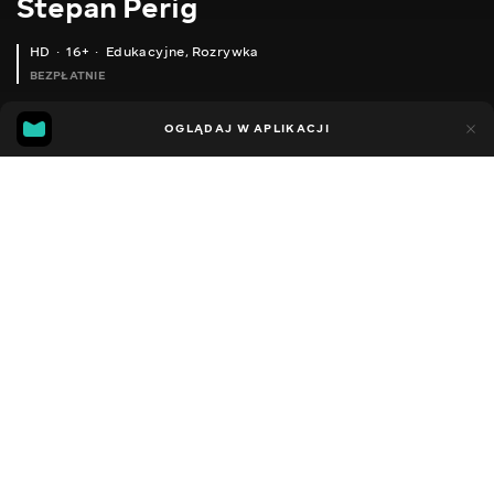
Stepan Perig
HD
16+
Edukacyjne
,
Rozrywka
BEZPŁATNIE
21
3
OGLĄDAJ W APLIKACJI
Dodano do ulubionych
UDOSTĘPNIJ
Sezon 1
Facebook
Kopiuj link
ODCINEK 9
ODCINEK 10
2015 - 2026
,
Ukraina
Edukacyjne
,
Rozrywka
,
Blogerzy
DŹWIĘK
Ukraiński