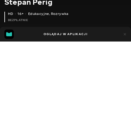
Stepan Perig
HD
16+
Edukacyjne
,
Rozrywka
BEZPŁATNIE
21
3
OGLĄDAJ W APLIKACJI
Dodano do ulubionych
UDOSTĘPNIJ
Sezon 1
Facebook
Kopiuj link
ODCINEK 16
ODCINEK 17
2015 - 2026
,
Ukraina
Edukacyjne
,
Rozrywka
,
Blogerzy
DŹWIĘK
Ukraiński