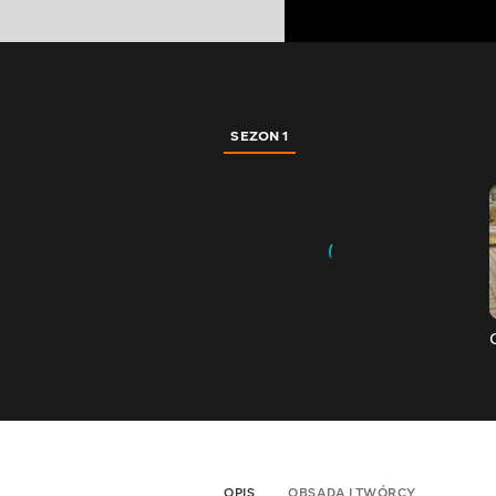
SEZON 1
OPIS
OBSADA I TWÓRCY