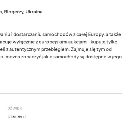
a
,
Blogerzy
,
Ukraina
niu i dostarczaniu samochodów z całej Europy, a także
racuje wyłącznie z europejskimi aukcjami i kupuje tylko
li z autentycznym przebiegiem. Zajmuje się tym od
eżąco, można zobaczyć jakie samochody są dostępne w jego
DŹWIĘK
Ukraiński