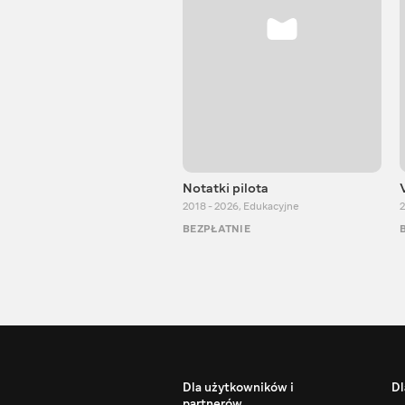
Notatki pilota
2018 - 2026
,
Edukacyjne
2
BEZPŁATNIE
Dla użytkowników i
Dl
partnerów