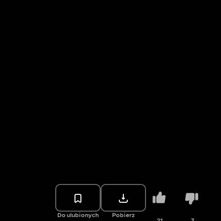
Do ulubionych
Pobierz
21
3