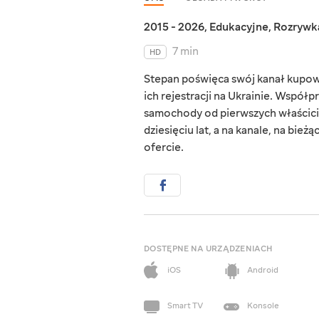
2015 - 2026
,
Edukacyjne
,
Rozrywk
7 min
HD
Stepan poświęca swój kanał kupowa
ich rejestracji na Ukrainie. Współp
samochody od pierwszych właścicie
dziesięciu lat, a na kanale, na bi
ofercie.
DOSTĘPNE NA URZĄDZENIACH
iOS
Android
Smart TV
Konsole