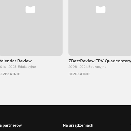
Valendar Review
ZBestReview FPV Quadcopter
016 - 2025
,
Edukacyjne
2008 - 2021
,
Edukacyjne
BEZPŁATNIE
BEZPŁATNIE
a partnerów
Na urządzeniach