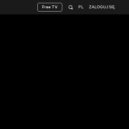
Free TV
PL
ZALOGUJ SIĘ