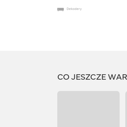
Dekodery
CO JESZCZE WA