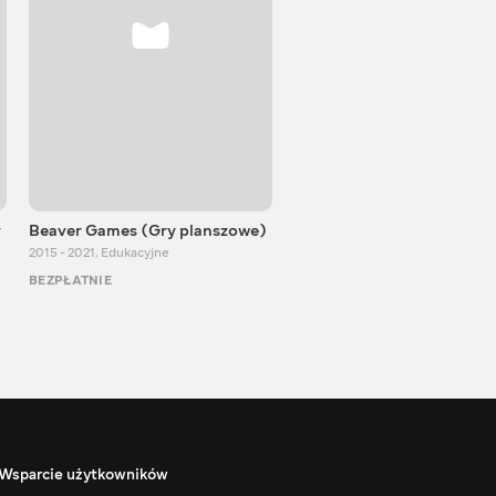
y
Beaver Games (Gry planszowe)
Od Zaika z Chin
2015 - 2021
,
Edukacyjne
2011 - 2025
,
Edukacyjne
BEZPŁATNIE
BEZPŁATNIE
Wsparcie użytkowników