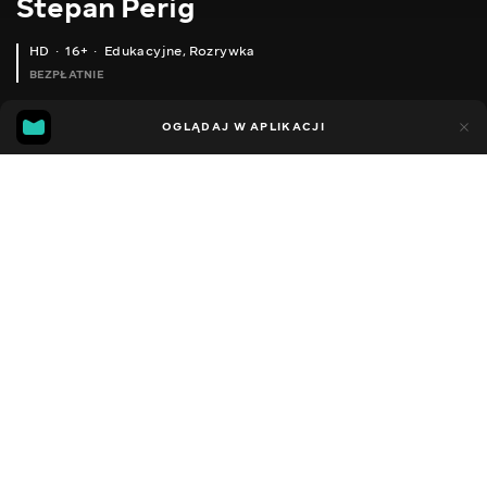
Stepan Perig
HD
16+
Edukacyjne
,
Rozrywka
BEZPŁATNIE
21
3
OGLĄDAJ W APLIKACJI
Dodano do ulubionych
UDOSTĘPNIJ
Sezon 1
Facebook
Kopiuj link
ODCINEK 28
ODCINEK 29
2015 - 2026
,
Ukraina
Edukacyjne
,
Rozrywka
,
Blogerzy
DŹWIĘK
Ukraiński