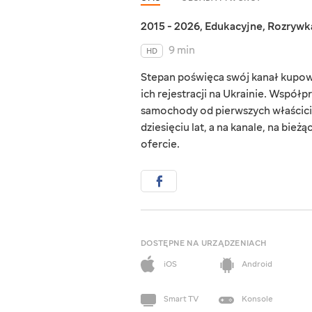
2015 - 2026
,
Edukacyjne
,
Rozrywk
9 min
HD
Stepan poświęca swój kanał kupowa
ich rejestracji na Ukrainie. Współp
samochody od pierwszych właścicie
dziesięciu lat, a na kanale, na bi
ofercie.
DOSTĘPNE NA URZĄDZENIACH
iOS
Android
Smart TV
Konsole