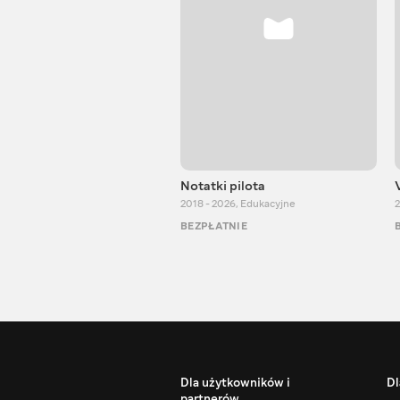
Notatki pilota
2018 - 2026
,
Edukacyjne
2
BEZPŁATNIE
Dla użytkowników i
Dl
partnerów