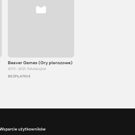
y
Beaver Games (Gry planszowe)
Od Zaika z Chin
2015 - 2021
,
Edukacyjne
2011 - 2025
,
Edukacyjne
BEZPŁATNIE
BEZPŁATNIE
Wsparcie użytkowników