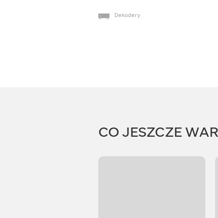
Dekodery
CO JESZCZE WA