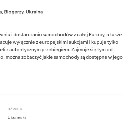
a
,
Blogerzy
,
Ukraina
niu i dostarczaniu samochodów z całej Europy, a także
racuje wyłącznie z europejskimi aukcjami i kupuje tylko
li z autentycznym przebiegiem. Zajmuje się tym od
eżąco, można zobaczyć jakie samochody są dostępne w jego
DŹWIĘK
Ukraiński