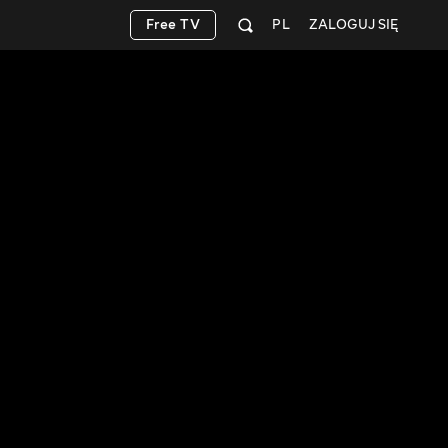
Free TV
PL
ZALOGUJ SIĘ