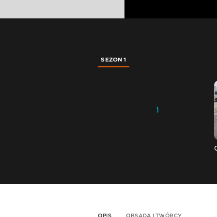
SEZON 1
OPIS
OBSADA I TWÓRCY