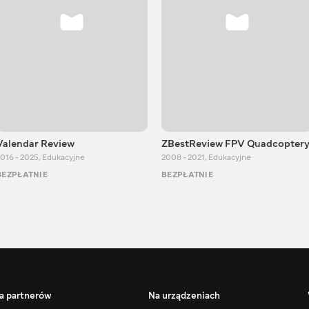
Valendar Review
ZBestReview FPV Quadcopter
016 - 2025
,
Edukacyjne
2008 - 2021
,
Edukacyjne
BEZPŁATNIE
BEZPŁATNIE
a partnerów
Na urządzeniach