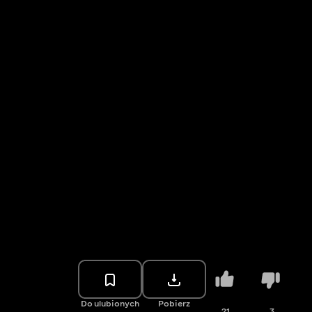
Do ulubionych
Pobierz
21
3