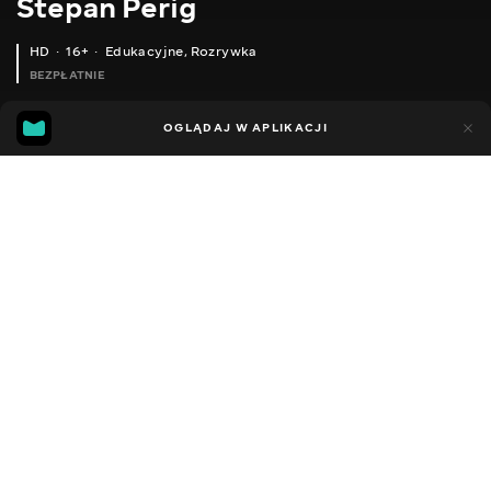
Stepan Perig
HD
16+
Edukacyjne
,
Rozrywka
BEZPŁATNIE
21
3
OGLĄDAJ W APLIKACJI
Dodano do ulubionych
UDOSTĘPNIJ
Sezon 1
Facebook
Kopiuj link
ODCINEK 32
ODCINEK 33
2015 - 2026
,
Ukraina
Edukacyjne
,
Rozrywka
,
Blogerzy
DŹWIĘK
Ukraiński