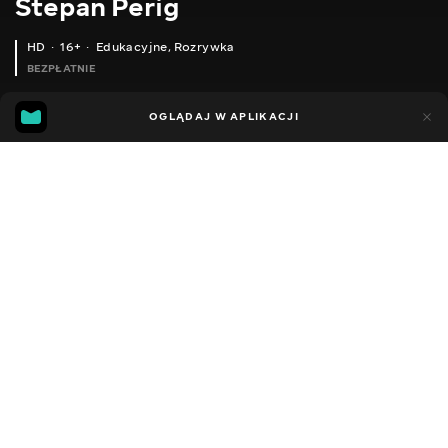
Stepan Perig
HD
16+
Edukacyjne
,
Rozrywka
BEZPŁATNIE
21
3
OGLĄDAJ W APLIKACJI
Dodano do ulubionych
UDOSTĘPNIJ
Sezon 1
Facebook
Kopiuj link
ODCINEK 58
ODCINEK 59
2015 - 2026
,
Ukraina
Edukacyjne
,
Rozrywka
,
Blogerzy
DŹWIĘK
Ukraiński