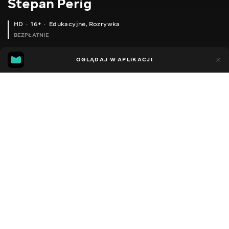
Stepan Perig
HD
16+
Edukacyjne
,
Rozrywka
BEZPŁATNIE
21
3
OGLĄDAJ W APLIKACJI
Dodano do ulubionych
UDOSTĘPNIJ
Sezon 1
Facebook
Kopiuj link
ODCINEK 59
ODCINEK 60
2015 - 2026
,
Ukraina
Edukacyjne
,
Rozrywka
,
Blogerzy
DŹWIĘK
Ukraiński