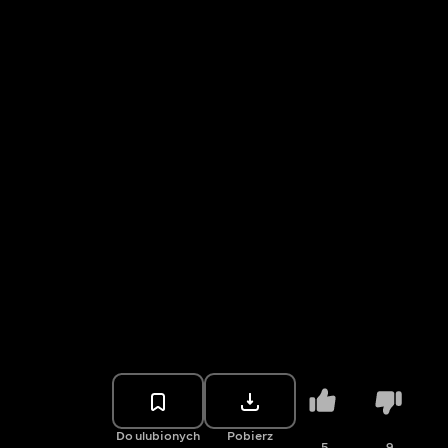
Do ulubionych
Pobierz
5
9