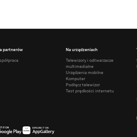
a partnerów
Na urządzeniach
półpraca
Telewizory i odtwarzacze
multimedialne
Urządzenia mobilne
Komputer
Podłącz telewizor
Test prędkości internetu