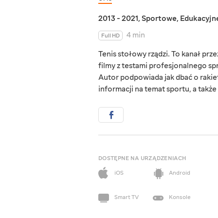
2013 - 2021
,
Sportowe
,
Edukacyjn
4 min
Full HD
Tenis stołowy rządzi. To kanał prze
filmy z testami profesjonalnego s
Autor podpowiada jak dbać o rakiet
informacji na temat sportu, a takż
DOSTĘPNE NA URZĄDZENIACH
iOS
Android
Smart TV
Konsole