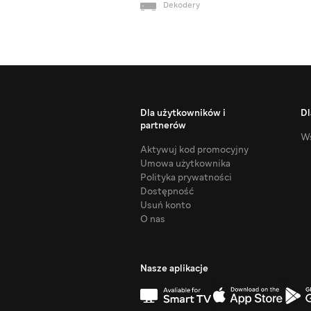
Dekodery
Dla użytkowników i
Dl
partnerów
Ws
Aktywuj kod promocyjny
Umowa użytkownika
Polityka prywatności
Dostępność
Usuń konto
O nas
Nasze aplikacje