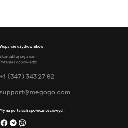
Wsparcie użytkowników
Skontaktuj się z nami
Pytania i odpowiedzi
+1 (347) 343 27 82
support@megogo.com
My na portalach społecznościowych