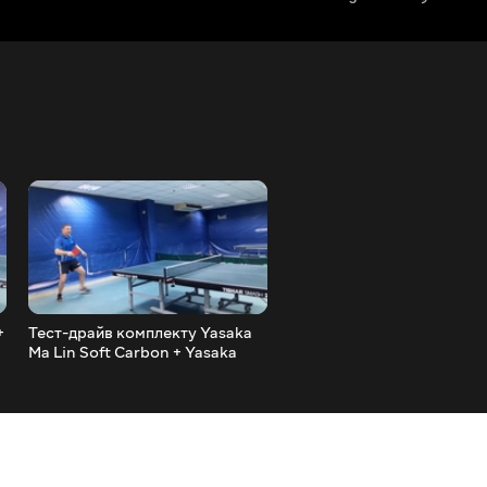
+
Тест-драйв комплекту Yasaka
Тест-драйв підстави Nexy
Ma Lin Soft Carbon + Yasaka
Chedesh з накладками Tib
r
Rakza PO + Yasaka Rakza 9
Evolution MX-S з обох бок