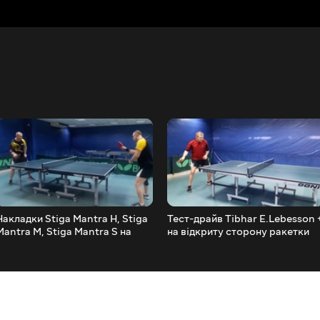
Накладки Stiga Mantra H, Stiga
Тест-драйв Tibhar E.Lebesson 
Mantra M, Stiga Mantra S на
на відкриту сторону ракетки
основах Stiga Celero Wood і
Tibhar 1QXD + на закриту Tibha
Carbonado 45
1Q