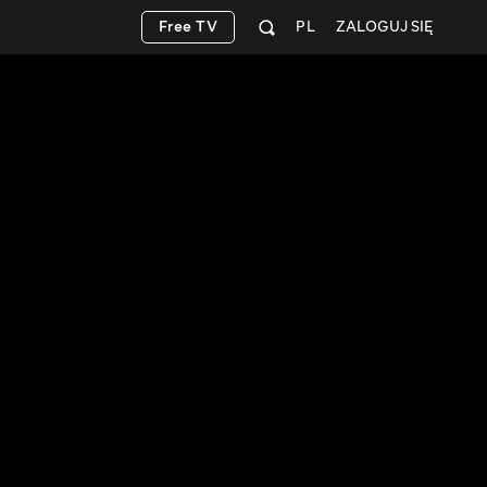
Free TV
PL
ZALOGUJ SIĘ