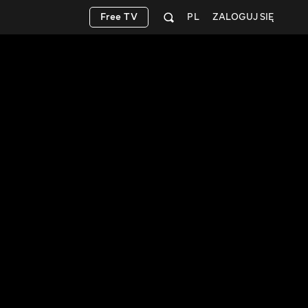
Free TV
PL
ZALOGUJ SIĘ