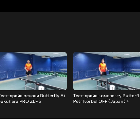
Тест-драйв основи Butterfly Ai
Тест-драйв комплекту Butterfl
Fukuhara PRO ZLF з
Petr Korbel OFF (Japan) +
накладками Butterfly Tenergy
Donic Vario Blast 1 & Donic
80 з обох боків
Vario Blast 2