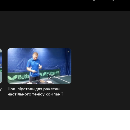
y
Нові підстави для ракетки
Основа для настільного те
настільного тенісу компанії
Gewo Zoom Balance ALL+
Nexy