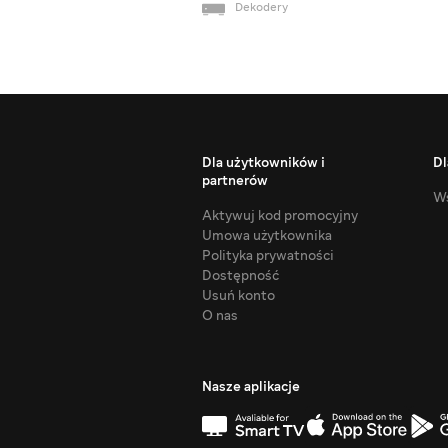
Dekodery
Dla użytkowników i
Dl
partnerów
Ws
Aktywuj kod promocyjny
Umowa użytkownika
Polityka prywatności
Dostępność
Usuń konto
O nas
Nasze aplikacje