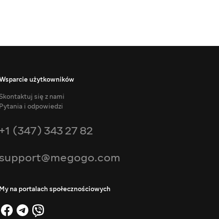
Wsparcie użytkowników
Skontaktuj się z nami
Pytania i odpowiedzi
+1 (347) 343 27 82
support@megogo.com
My na portalach społecznościowych