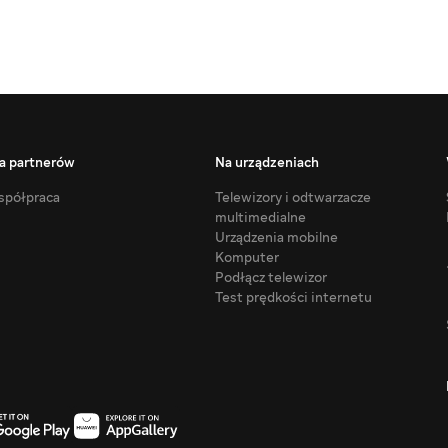
a partnerów
Na urządzeniach
półpraca
Telewizory i odtwarzacze
multimedialne
Urządzenia mobilne
Komputer
Podłącz telewizor
Test prędkości internetu