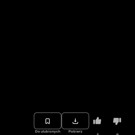
Do ulubionych
Pobierz
5
9