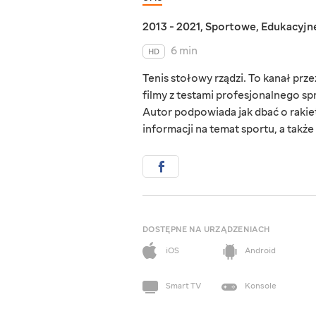
2013 - 2021
,
Sportowe
,
Edukacyjn
6 min
HD
Tenis stołowy rządzi. To kanał prze
filmy z testami profesjonalnego s
Autor podpowiada jak dbać o rakiet
informacji na temat sportu, a takż
DOSTĘPNE NA URZĄDZENIACH
iOS
Android
Smart TV
Konsole