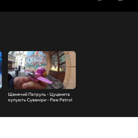
Щенячий Патруль - Цуценята
Щенячий Патруль - мульт
купують Сувеніри - Paw Patrol
ляльок нові серії - Ремонт
All Stars.
Майстерня Райдера - Paw
Patrol