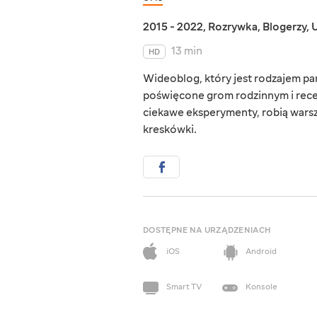
2015 - 2022
,
Rozrywka
,
Blogerzy
,
U
13 min
HD
Wideoblog, który jest rodzajem pami
poświęcone grom rodzinnym i rec
ciekawe eksperymenty, robią warszt
kreskówki.
DOSTĘPNE NA URZĄDZENIACH
iOS
Android
Smart TV
Konsole