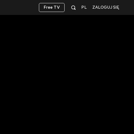
Free TV
PL
ZALOGUJ SIĘ