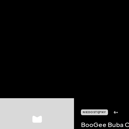
6+
NIEDOSTĘPNY
BooGee Buba 