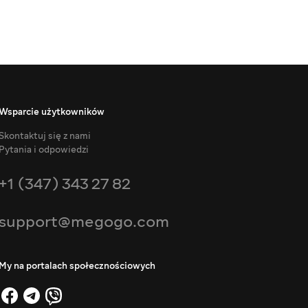
Wsparcie użytkowników
Skontaktuj się z nami
Pytania i odpowiedzi
+1 (347) 343 27 82
support@megogo.com
My na portalach społecznościowych