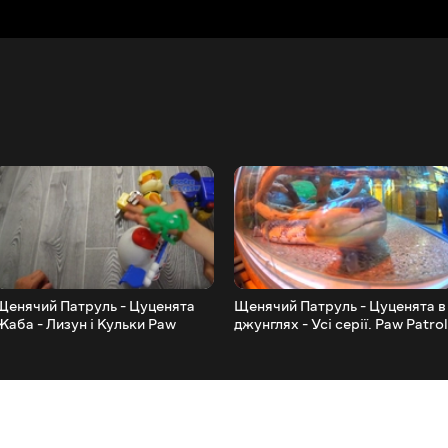
Щенячий Патруль - Цуценята
Щенячий Патруль - Цуценята в
Жаба - Лизун і Кульки Paw
джунглях - Усі серії. Paw Patrol
Patrol Rubble pup
Jungle Tracker Pup