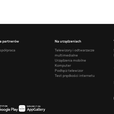
a partnerów
Na urządzeniach
półpraca
Telewizory i odtwarzacze
multimedialne
Urządzenia mobilne
Komputer
Podłącz telewizor
Test prędkości internetu