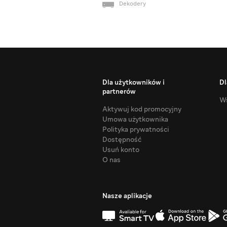
Dekodery
Dla użytkowników i
Dl
partnerów
Ws
Aktywuj kod promocyjny
Umowa użytkownika
Polityka prywatności
Dostępność
Usuń konto
O nas
Nasze aplikacje