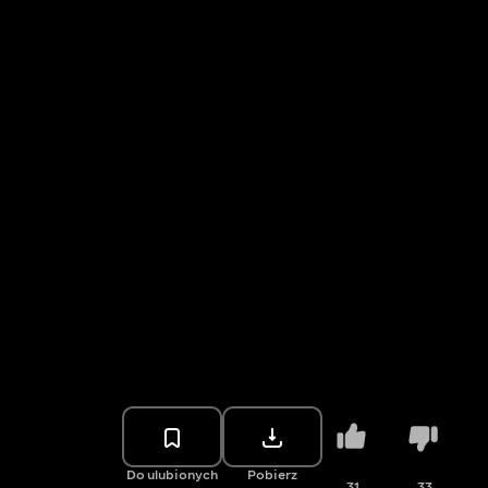
Do ulubionych
Pobierz
31
33