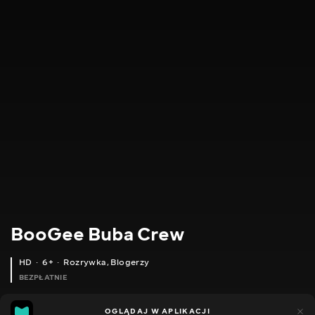
BooGee Buba Crew
HD
6+
Rozrywka
,
Blogerzy
BEZPŁATNIE
31
33
OGLĄDAJ W APLIKACJI