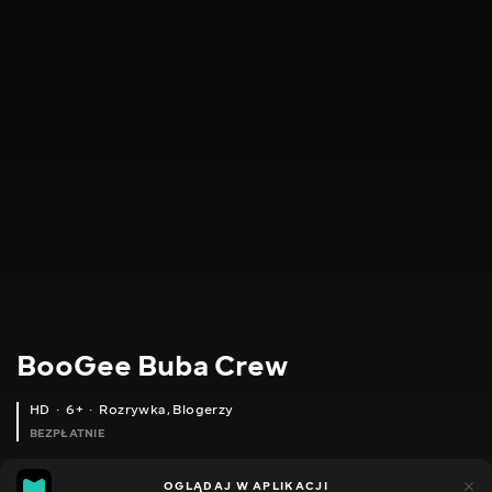
BooGee Buba Crew
HD
6+
Rozrywka
,
Blogerzy
BEZPŁATNIE
31
33
OGLĄDAJ W APLIKACJI