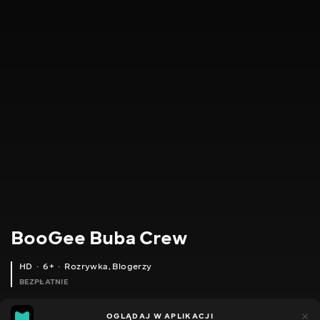
BooGee Buba Crew
HD
6+
Rozrywka
,
Blogerzy
BEZPŁATNIE
31
33
OGLĄDAJ W APLIKACJI