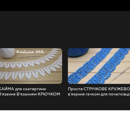
КАЙМА для скатертини
Просте СТРІЧКОВЕ КРУЖЕВО
В'язання В'язанням КРЮЧКОМ
в'язання гачком для початківці
майстер-клас Crochet Border
КАЙМА ірландського
for Doily Tablecloth
мережива Crochet lace