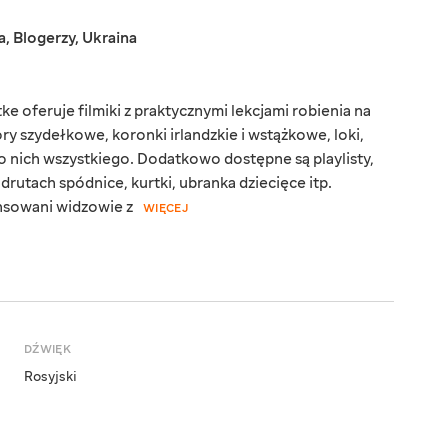
a
,
Blogerzy
,
Ukraina
e oferuje filmiki z praktycznymi lekcjami robienia na
y szydełkowe, koronki irlandzkie i wstążkowe, loki,
ę o nich wszystkiego. Dodatkowo dostępne są playlisty,
 drutach spódnice, kurtki, ubranka dziecięce itp.
nsowani widzowie z
WIĘCEJ
DŹWIĘK
Rosyjski