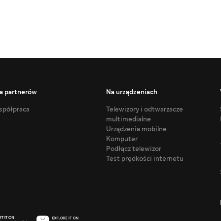
a partnerów
Na urządzeniach
półpraca
Telewizory i odtwarzacze
multimedialne
Urządzenia mobilne
Komputer
Podłącz telewizor
Test prędkości internetu