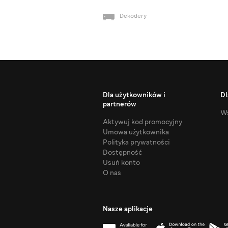
Dekodery
Dla użytkowników i
Dl
partnerów
Ws
Aktywuj kod promocyjny
Umowa użytkownika
Polityka prywatności
Dostępność
Usuń konto
O nas
Nasze aplikacje