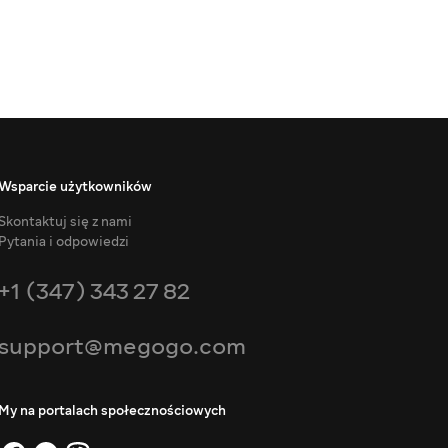
Wsparcie użytkowników
Skontaktuj się z nami
Pytania i odpowiedzi
+1 (347) 343 27 82
support@megogo.com
My na portalach społecznościowych