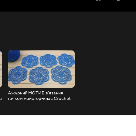
Ажурний МОТИВ в'язання
СНІЖИНКА КРЮЧКОМ
в
гачком майстер-клас Crochet
майстер-клас з в'язання
motifs
МОТИВ ірландського
мережива How To Crochet
Snowflake