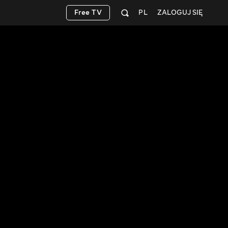
Free TV
PL
ZALOGUJ SIĘ