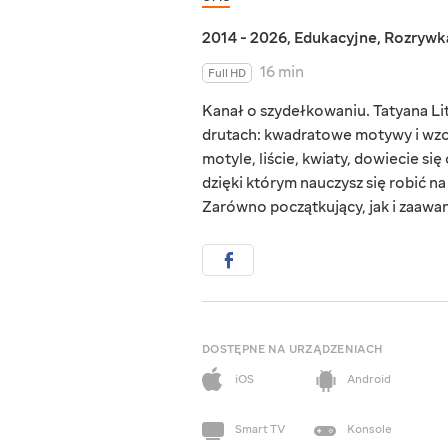
2014 - 2026
,
Edukacyjne
,
Rozrywk
16 min
Full HD
Kanał o szydełkowaniu. Tatyana Litk
drutach: kwadratowe motywy i wzor
motyle, liście, kwiaty, dowiecie si
dzięki którym nauczysz się robić na
Zarówno początkujący, jak i zaawa
DOSTĘPNE NA URZĄDZENIACH
iOS
Android
Smart TV
Konsole