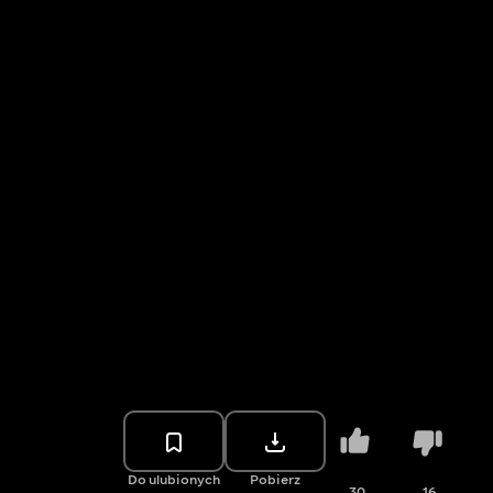
Do ulubionych
Pobierz
30
16