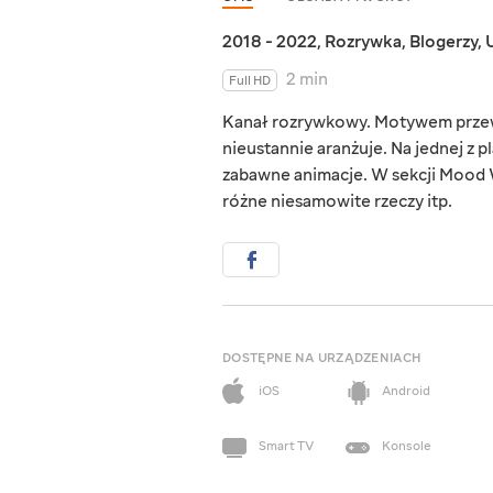
2018 - 2022
,
Rozrywka
,
Blogerzy
,
2 min
Full HD
Kanał rozrywkowy. Motywem przew
nieustannie aranżuje. Na jednej z p
zabawne animacje. W sekcji Mood 
różne niesamowite rzeczy itp.
DOSTĘPNE NA URZĄDZENIACH
iOS
Android
Smart TV
Konsole