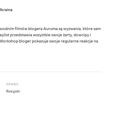
Ukraina
odnim filmów blogera Auruma są wyzwania, które sam
laylist przedstawia wszystkie swoje żarty, dowcipy i
Workshop bloger pokazuje swoje regularne reakcje na
DŹWIĘK
Rosyjski