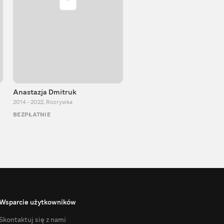
Anastazja Dmitruk
ProFan
2014 - 2022
,
Rozrywka
2020 - 2026
,
Rozrywka
BEZPŁATNIE
BEZPŁATNIE
Wsparcie użytkowników
Skontaktuj się z nami