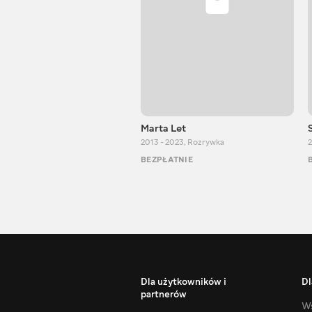
Marta Let
2013 - 2023
,
Rozrywka
2
BEZPŁATNIE
Dla użytkowników i
Dl
partnerów
Ws