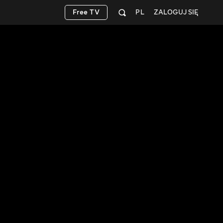
Free TV
PL
ZALOGUJ SIĘ