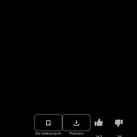
Do ulubionych
Pobierz
163
29