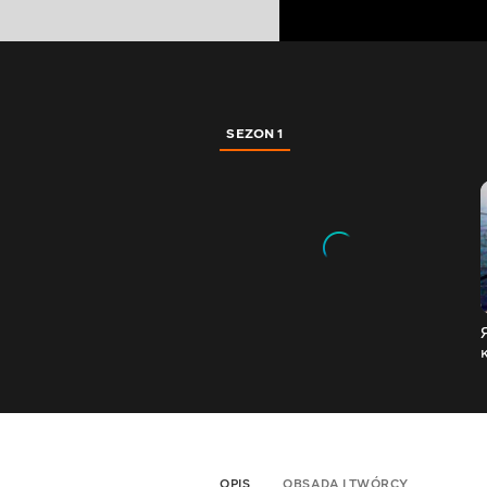
SEZON 1
OPIS
OBSADA I TWÓRCY