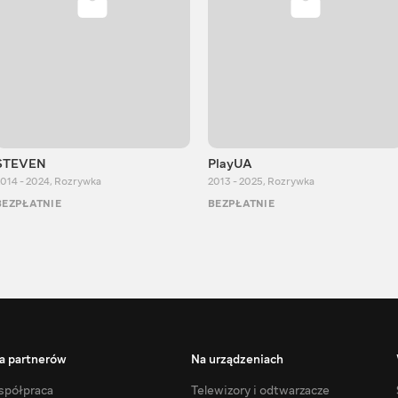
STEVEN
PlayUA
014 - 2024
,
Rozrywka
2013 - 2025
,
Rozrywka
BEZPŁATNIE
BEZPŁATNIE
a partnerów
Na urządzeniach
półpraca
Telewizory i odtwarzacze