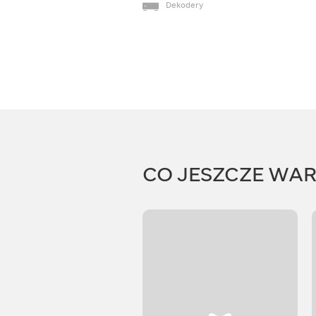
Dekodery
CO JESZCZE WA