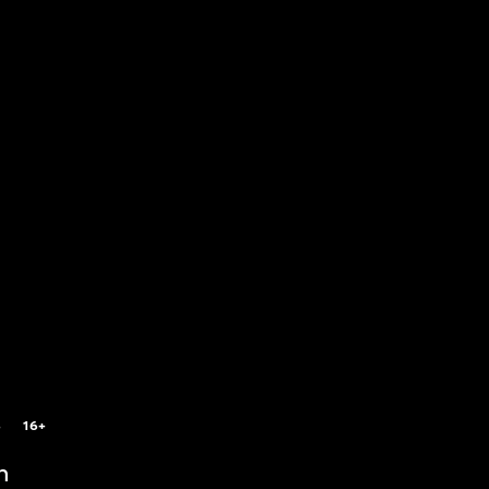
4
16+
n