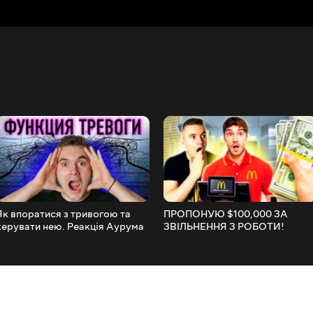
Як впоратися з тривогою та
ПРОПОНУЮ $100,000 ЗА
керувати нею. Реакція Аурума
ЗВІЛЬНЕННЯ З РОБОТИ!
РЕАКЦІЯ АУРУМА!