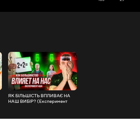
ЯК БІЛЬШІСТЬ ВПЛИВАЄ НА
ДО ЧОГО ПРИЗВЕДЕ
НАШ ВИБІР? (Експеримент
БЛОКУВАННЯ ЮТУБА! Р
Аша) РЕАКЦІЯ АУРУМА!
АУРУМА!