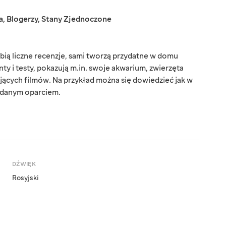
a
,
Blogerzy
,
Stany Zjednoczone
ią liczne recenzje, sami tworzą przydatne w domu
y i testy, pokazują m.in. swoje akwarium, zwierzęta
ących filmów. Na przykład można się dowiedzieć jak w
ładanym oparciem.
DŹWIĘK
Rosyjski