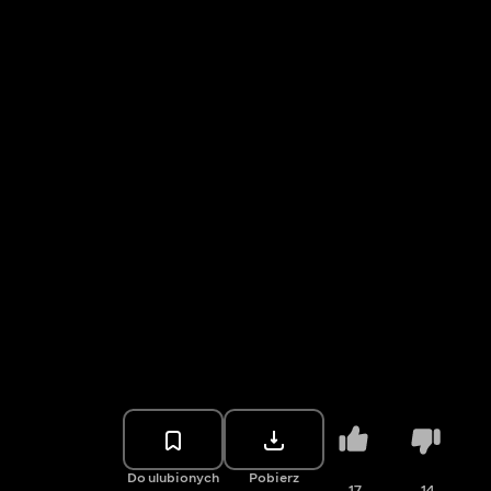
Do ulubionych
Pobierz
17
14