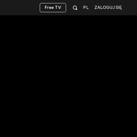
Free TV
PL
ZALOGUJ SIĘ