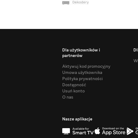
Dekodery
Dla użytkowników i
Dl
partnerów
Ws
Aktywuj kod promocyjny
Umowa użytkownika
Polityka prywatności
Dostępność
Usuń konto
O nas
Nasze aplikacje