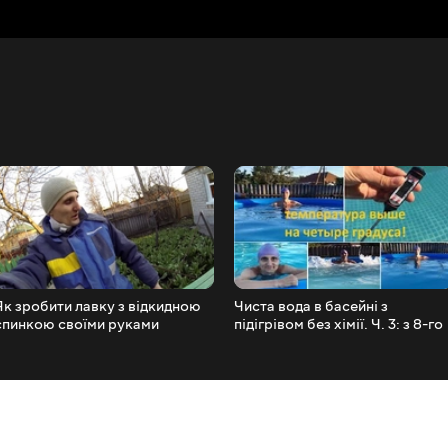
Як зробити лавку з відкидною
Чиста вода в басейні з
спинкою своїми руками
підігрівом без хімії. Ч. 3: з 8-го
по 14-й день