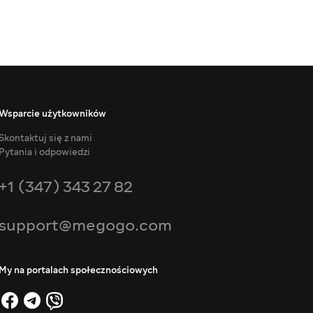
Wsparcie użytkowników
Skontaktuj się z nami
Pytania i odpowiedzi
+1 (347) 343 27 82
support@megogo.com
My na portalach społecznościowych