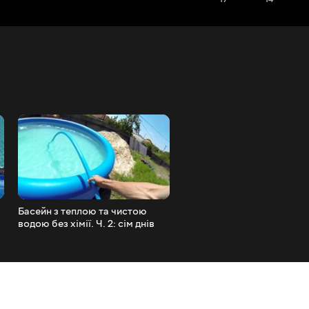
Басейн з теплою та чистою
Чиста та тепла вода в бас
водою без хімії. Ч. 2: сім днів
без хлорки таблеток та ін
догляду за басейном
хімії просто жива вода