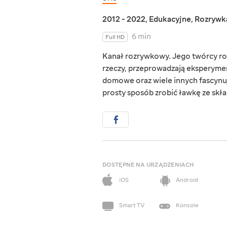
2012 - 2022
,
Edukacyjne
,
Rozrywk
6 min
Full HD
Kanał rozrywkowy. Jego twórcy rob
rzeczy, przeprowadzają eksperyment
domowe oraz wiele innych fascynuj
prosty sposób zrobić ławkę ze sk
DOSTĘPNE NA URZĄDZENIACH
iOS
Android
Smart TV
Konsole