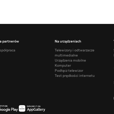
a partnerów
Na urządzeniach
półpraca
Telewizory i odtwarzacze
multimedialne
Urządzenia mobilne
Komputer
Podłącz telewizor
Test prędkości internetu