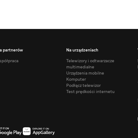
a partnerów
Na urządzeniach
półpraca
Telewizory i odtwarzacze
multimedialne
Urządzenia mobilne
Komputer
Podłącz telewizor
Test prędkości internetu