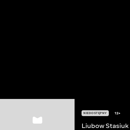
12+
NIEDOSTĘPNY
Liubow Stasiu