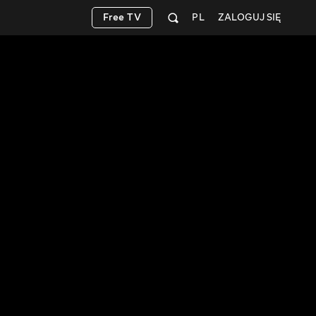
Free TV
PL
ZALOGUJ SIĘ