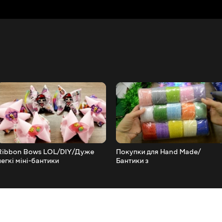
Ribbon Bows LOL/DIY/Дуже
Покупки для Hand Made/
легкі міні-бантики
Бантики з
ґудзиками/Beebeecraft
materials