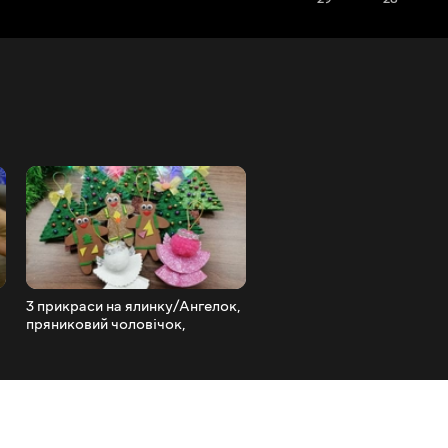
3 прикраси на ялинку/Ангелок,
Christmas Decor/Новоріч
пряниковий чоловічок,
місяць із зірочками своїм
ялинки/DIY/Tutorial
руками/Прикраса для дом