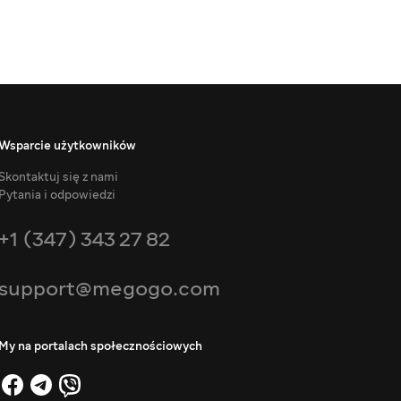
Wsparcie użytkowników
Skontaktuj się z nami
Pytania i odpowiedzi
+1 (347) 343 27 82
support@megogo.com
My na portalach społecznościowych