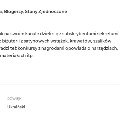
a
,
Blogerzy
,
Stany Zjednoczone
na swoim kanale dzieli się z subskrybentami sekretami
 biżuterii z satynowych wstążek, krawatów, szalików,
wadzi też konkursy z nagrodami opowiada o narzędziach,
ateriałach itp.
DŹWIĘK
Ukraiński