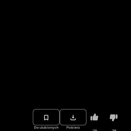
Do ulubionych
Pobierz
29
28