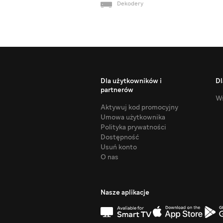
Dekodery
Dla użytkowników i
Dl
partnerów
Ws
Aktywuj kod promocyjny
Umowa użytkownika
Polityka prywatności
Dostępność
Usuń konto
O nas
Nasze aplikacje