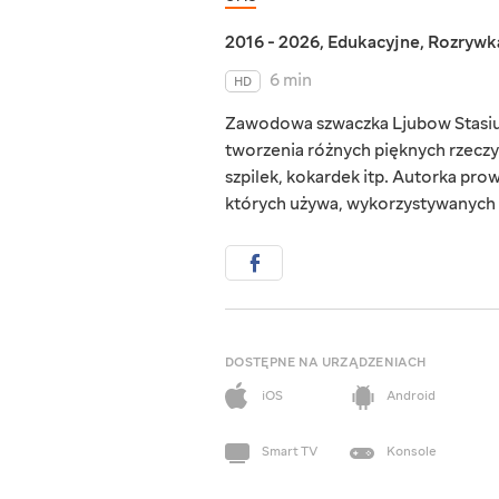
2016 - 2026
,
Edukacyjne
,
Rozrywk
6 min
HD
Zawodowa szwaczka Ljubow Stasiuk 
tworzenia różnych pięknych rzeczy:
szpilek, kokardek itp. Autorka pro
których używa, wykorzystywanych m
DOSTĘPNE NA URZĄDZENIACH
iOS
Android
Smart TV
Konsole