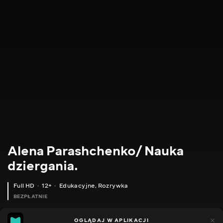
Alena Parashchenko/ Nauka
dziergania.
Full HD
12+
Edukacyjne
,
Rozrywka
BEZPŁATNIE
21
14
OGLĄDAJ W APLIKACJI