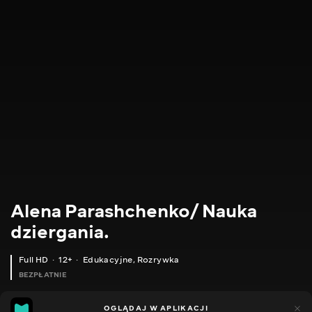
Alena Parashchenko/ Nauka
dziergania.
Full HD
12+
Edukacyjne
,
Rozrywka
BEZPŁATNIE
21
14
OGLĄDAJ W APLIKACJI