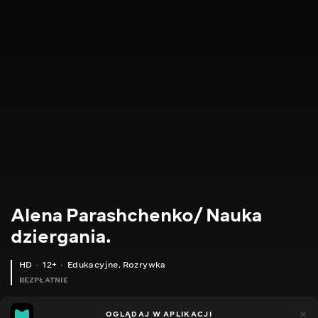
Alena Parashchenko/ Nauka
dziergania.
HD
12+
Edukacyjne
,
Rozrywka
BEZPŁATNIE
21
14
OGLĄDAJ W APLIKACJI