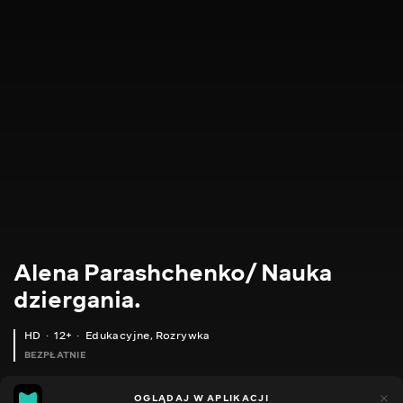
Alena Parashchenko/ Nauka
dziergania.
HD
12+
Edukacyjne
,
Rozrywka
BEZPŁATNIE
21
14
OGLĄDAJ W APLIKACJI