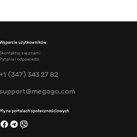
Wsparcie użytkowników
Skontaktuj się z nami
Pytania i odpowiedzi
+1 (347) 343 27 82
support@megogo.com
My na portalach społecznościowych