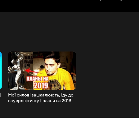
|
Мої силові зашкалюють, Іду до
Спорт змінив моє життя.
пауерліфтингу | плани на 2019
Сильний хлопець із Харков
рік
Богдан Бутенко