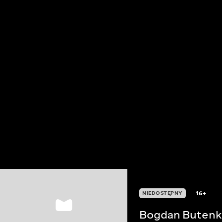
16+
NIEDOSTĘPNY
Bogdan Buten