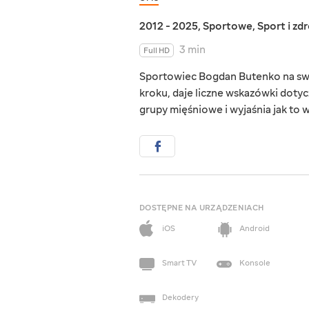
2012 - 2025
,
Sportowe
,
Sport i zd
3 min
Full HD
Sportowiec Bogdan Butenko na swoi
kroku, daje liczne wskazówki doty
grupy mięśniowe i wyjaśnia jak to 
DOSTĘPNE NA URZĄDZENIACH
iOS
Android
Smart TV
Konsole
Dekodery