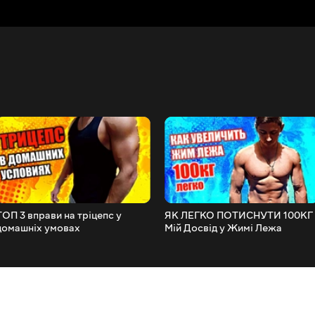
ТОП 3 вправи на тріцепс у
ЯК ЛЕГКО ПОТИСНУТИ 100КГ 
домашніх умовах
Мій Досвід у Жимі Лежа