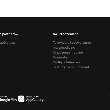
a partnerów
Na urządzeniach
półpraca
Telewizory i odtwarzacze
multimedialne
Urządzenia mobilne
Komputer
Podłącz telewizor
Test prędkości internetu