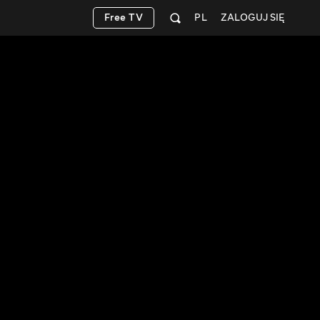
Free TV
PL
ZALOGUJ SIĘ