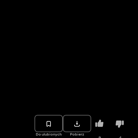
Do ulubionych
Pobierz
9
4