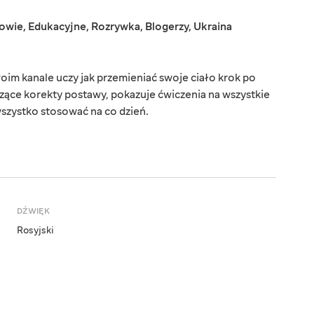
rowie
,
Edukacyjne
,
Rozrywka
,
Blogerzy
,
Ukraina
m kanale uczy jak przemieniać swoje ciało krok po
czące korekty postawy, pokazuje ćwiczenia na wszystkie
wszystko stosować na co dzień.
DŹWIĘK
Rosyjski