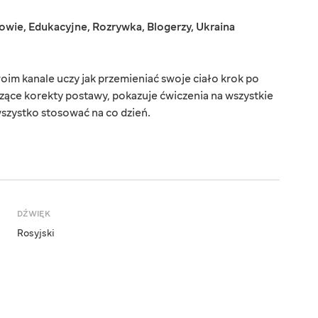
rowie
,
Edukacyjne
,
Rozrywka
,
Blogerzy
,
Ukraina
m kanale uczy jak przemieniać swoje ciało krok po
czące korekty postawy, pokazuje ćwiczenia na wszystkie
wszystko stosować na co dzień.
DŹWIĘK
Rosyjski