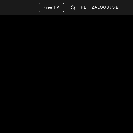
Free TV
PL
ZALOGUJ SIĘ