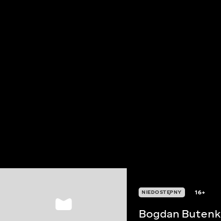
16+
NIEDOSTĘPNY
Bogdan Buten