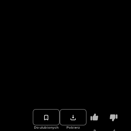
Do ulubionych
Pobierz
9
4