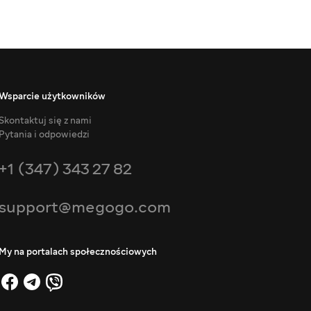
Wsparcie użytkowników
Skontaktuj się z nami
Pytania i odpowiedzi
+1 (347) 343 27 82
support@megogo.com
My na portalach społecznościowych