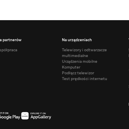
a partnerów
Na urządzeniach
półpraca
Telewizory i odtwarzacze
multimedialne
Urządzenia mobilne
Komputer
Podłącz telewizor
Test prędkości internetu