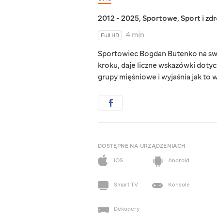
2012 - 2025
,
Sportowe
,
Sport i zd
4 min
Full HD
Sportowiec Bogdan Butenko na swoi
kroku, daje liczne wskazówki doty
grupy mięśniowe i wyjaśnia jak to 
DOSTĘPNE NA URZĄDZENIACH
iOS
Android
Smart TV
Konsole
Dekodery