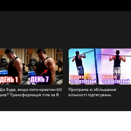
Що буде, якщо пити креатин 60
Програма зі збільшення
днів? Трансформація тіла за 8
кількості підтягувань
тижнів