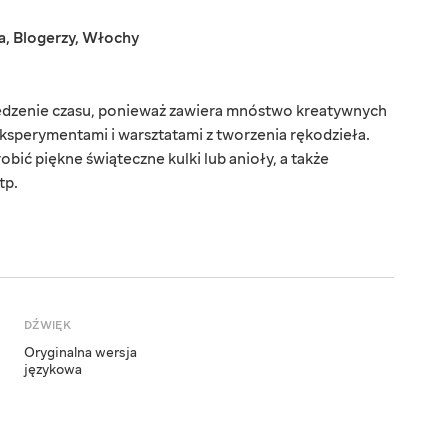
a
,
Blogerzy
,
Włochy
pędzenie czasu, ponieważ zawiera mnóstwo kreatywnych
ksperymentami i warsztatami z tworzenia rękodzieła.
obić piękne świąteczne kulki lub anioły, a także
tp.
DŹWIĘK
Oryginalna wersja
językowa