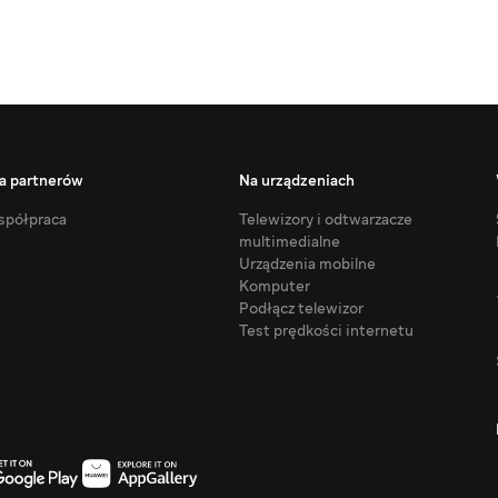
a partnerów
Na urządzeniach
półpraca
Telewizory i odtwarzacze
multimedialne
Urządzenia mobilne
Komputer
Podłącz telewizor
Test prędkości internetu