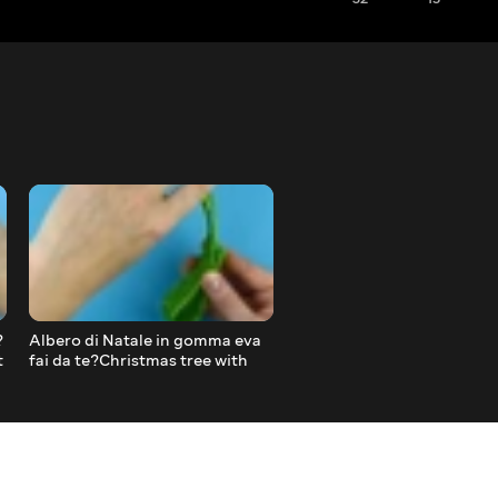
?
Albero di Natale in gomma eva
Fiocco di neve in gomma ev
t
fai da te?Christmas tree with
da te | DIY Snowflake from
foam sheet #short
glitter foam sheet