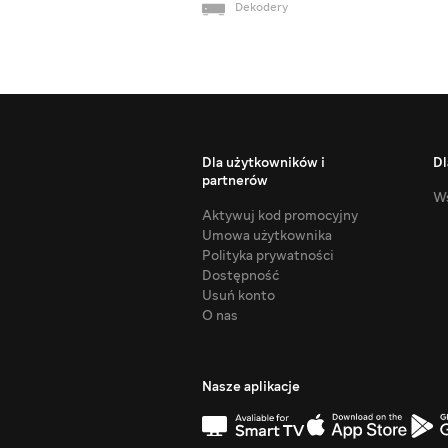
Dekodery
Dla użytkowników i
Dl
partnerów
Ws
Aktywuj kod promocyjny
Umowa użytkownika
Polityka prywatności
Dostępność
Usuń konto
O nas
Nasze aplikacje