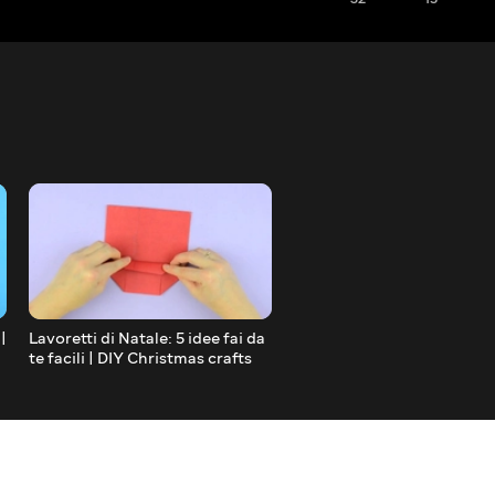
|
Lavoretti di Natale: 5 idee fai da
Stella di Natale fai da te |
te facili | DIY Christmas crafts
Christmas star ornament 
eva foam