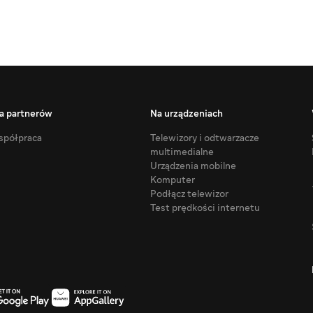
a partnerów
Na urządzeniach
półpraca
Telewizory i odtwarzacze
multimedialne
Urządzenia mobilne
Komputer
Podłącz telewizor
Test prędkości internetu