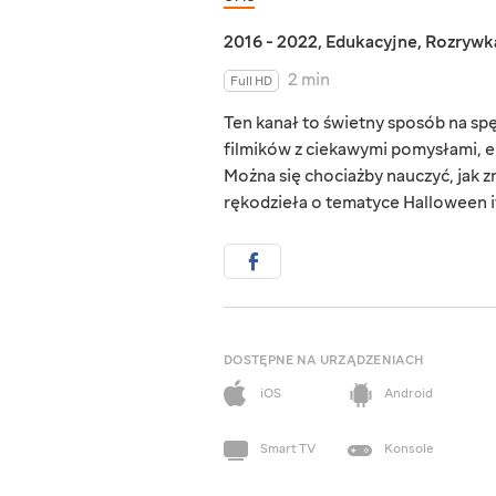
2016 - 2022
,
Edukacyjne
,
Rozrywk
2 min
Full HD
Ten kanał to świetny sposób na s
filmików z ciekawymi pomysłami, e
Można się chociażby nauczyć, jak zr
rękodzieła o tematyce Halloween i
DOSTĘPNE NA URZĄDZENIACH
iOS
Android
Smart TV
Konsole