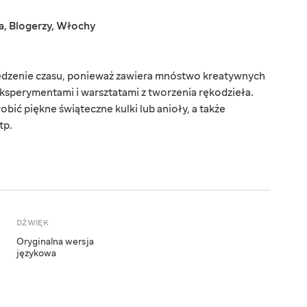
a
,
Blogerzy
,
Włochy
pędzenie czasu, ponieważ zawiera mnóstwo kreatywnych
ksperymentami i warsztatami z tworzenia rękodzieła.
obić piękne świąteczne kulki lub anioły, a także
tp.
DŹWIĘK
Oryginalna wersja
językowa