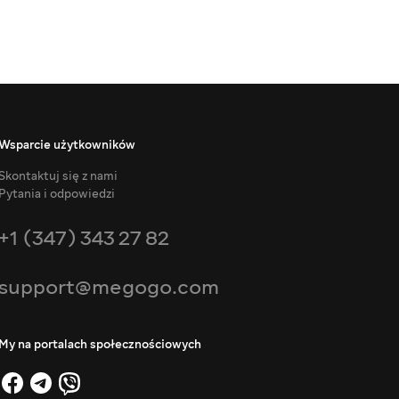
Wsparcie użytkowników
Skontaktuj się z nami
Pytania i odpowiedzi
+1 (347) 343 27 82
support@megogo.com
My na portalach społecznościowych