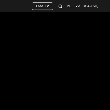
Free TV
PL
ZALOGUJ SIĘ