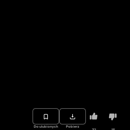
Do ulubionych
Pobierz
32
15