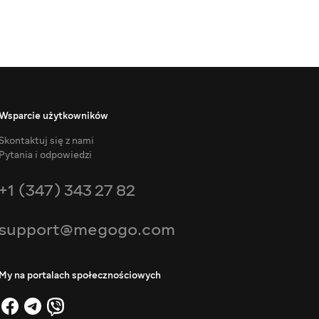
Wsparcie użytkowników
Skontaktuj się z nami
Pytania i odpowiedzi
+1 (347) 343 27 82
support@megogo.com
My na portalach społecznościowych