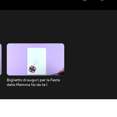
Biglietto di auguri per la Festa
Guarda come è facile reali
della Mamma fai da te |
una farfalla con la carta | 
Lavoretti di carta facile
Papercraft