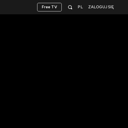
Free TV
PL
ZALOGUJ SIĘ