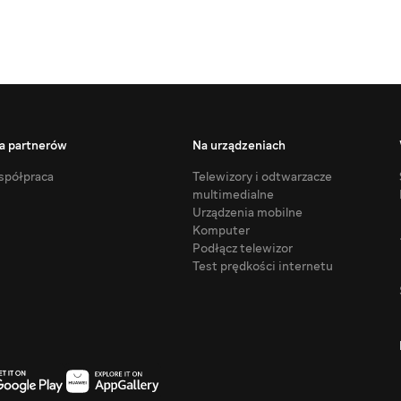
a partnerów
Na urządzeniach
półpraca
Telewizory i odtwarzacze
multimedialne
Urządzenia mobilne
Komputer
Podłącz telewizor
Test prędkości internetu