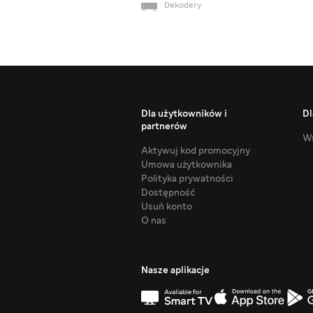
Dekodery
Dla użytkowników i
Dl
partnerów
Ws
Aktywuj kod promocyjny
Umowa użytkownika
Polityka prywatności
Dostępność
Usuń konto
O nas
Nasze aplikacje