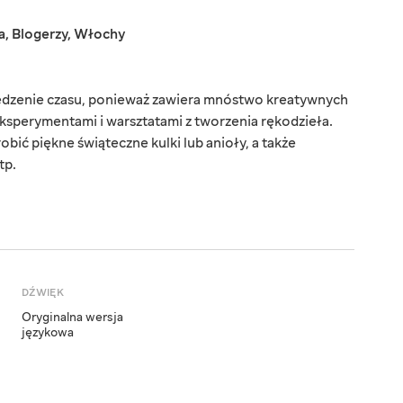
a
,
Blogerzy
,
Włochy
pędzenie czasu, ponieważ zawiera mnóstwo kreatywnych
ksperymentami i warsztatami z tworzenia rękodzieła.
obić piękne świąteczne kulki lub anioły, a także
tp.
DŹWIĘK
Oryginalna wersja
językowa