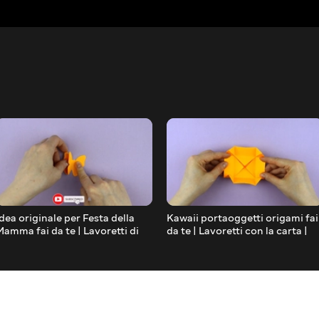
Idea originale per Festa della
Kawaii portaoggetti origami fai
Mamma fai da te | Lavoretti di
da te | Lavoretti con la carta |
carta | Papercraft
DIY Papercraft