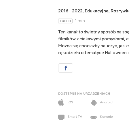
2016 - 2022
,
Edukacyjne
,
Rozrywk
1 min
Full HD
Ten kanał to świetny sposób na s
filmików z ciekawymi pomysłami, e
Można się chociażby nauczyć, jak zr
rękodzieła o tematyce Halloween i
DOSTĘPNE NA URZĄDZENIACH
iOS
Android
Smart TV
Konsole