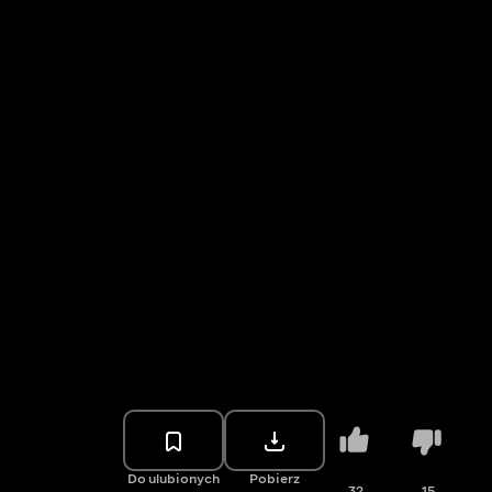
Do ulubionych
Pobierz
32
15