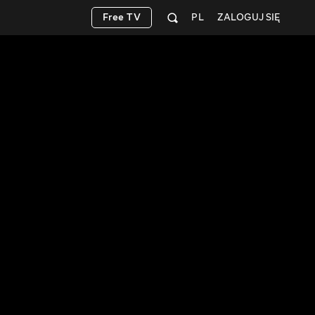
Free TV
PL
ZALOGUJ SIĘ