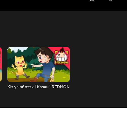
Кіт у чоботях | Казки | REDMON
Супер пісня Redmon | Гол
тема пісні | Дитячі віршики
REDMON