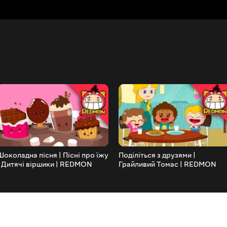
Шоколадна пісня | Пісні про їжу
Поділіться з друзями |
| Дитячі віршики | REDMON
Грайливий Томас | REDMON