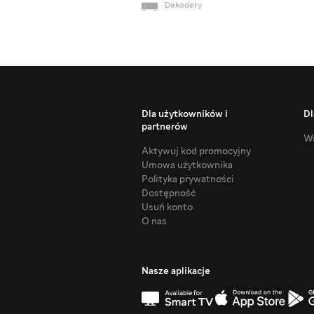
Dekodery
Dla użytkowników i
Dl
partnerów
Ws
Aktywuj kod promocyjny
Umowa użytkownika
Polityka prywatności
Dostępność
Usuń konto
O nas
Nasze aplikacje