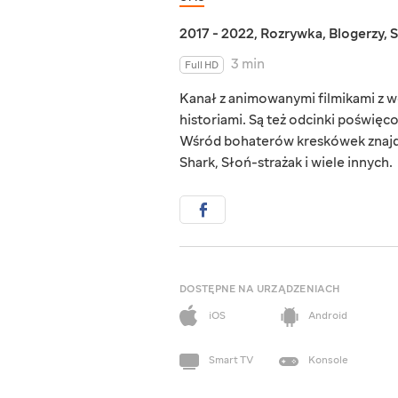
2017 - 2022
,
Rozrywka
,
Blogerzy
,
S
3 min
Full HD
Kanał z animowanymi filmikami z w
historiami. Są też odcinki poświę
Wśród bohaterów kreskówek znajduj
Shark, Słoń-strażak i wiele innych.
DOSTĘPNE NA URZĄDZENIACH
iOS
Android
Smart TV
Konsole