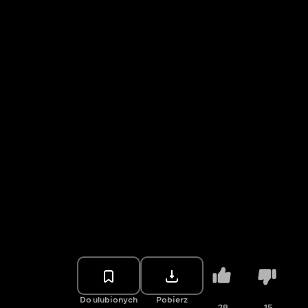
Do ulubionych
Pobierz
28
15