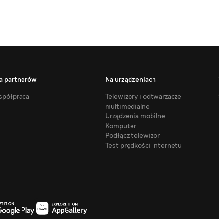
a partnerów
Na urządzeniach
półpraca
Telewizory i odtwarzacze
multimedialne
Urządzenia mobilne
Komputer
Podłącz telewizor
Test prędkości internetu