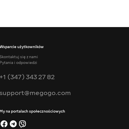
Wsparcie użytkowników
Skontaktuj się z nami
Pytania i odpowiedzi
+1 (347) 343 27 82
support@megogo.com
My na portalach społecznościowych