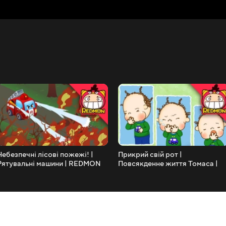
Небезпечні лісові пожежі! |
Прикрий свій рот |
Рятувальні машини | REDMON
Повсякденне життя Томаса |
РЕДМОН