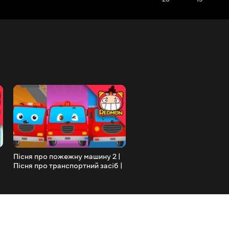
Пісня про пожежну машину 2 |
Таємниці ліфта | Наукова
Пісня про транспортний засіб |
цікавість | REDMON
Дитячі віршики | REDMON