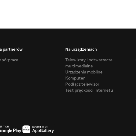
a partnerów
Na urządzeniach
półpraca
Telewizory i odtwarzacze
multimedialne
Urządzenia mobilne
Komputer
Podłącz telewizor
Test prędkości internetu