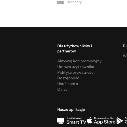
Dekodery
Dla użytkowników i
Dl
partnerów
Ws
Aktywuj kod promocyjny
Umowa użytkownika
Polityka prywatności
Dostępność
Usuń konto
O nas
Nasze aplikacje