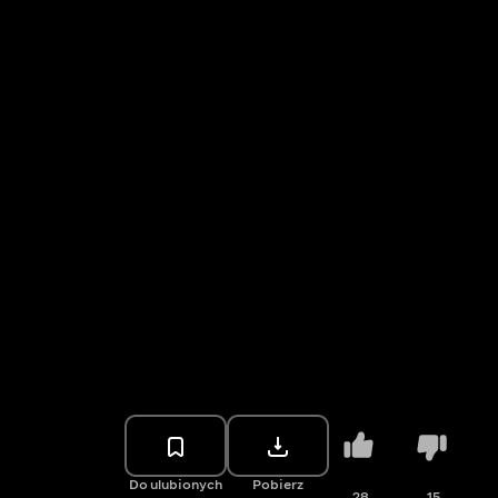
Do ulubionych
Pobierz
28
15