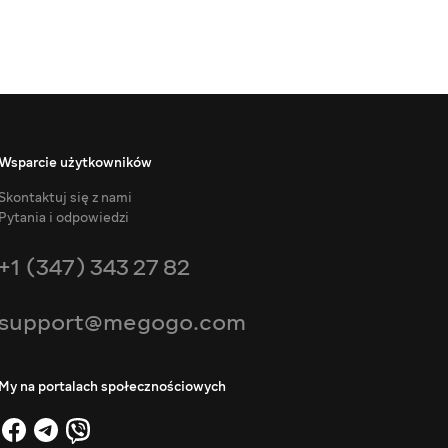
Wsparcie użytkowników
Skontaktuj się z nami
Pytania i odpowiedzi
+1 (347) 343 27 82
support@megogo.com
My na portalach społecznościowych