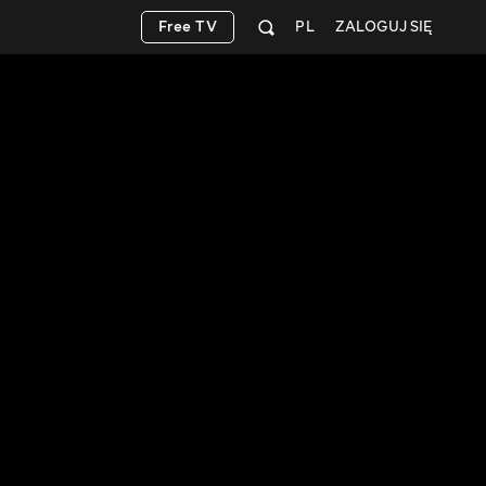
Free TV
PL
ZALOGUJ SIĘ