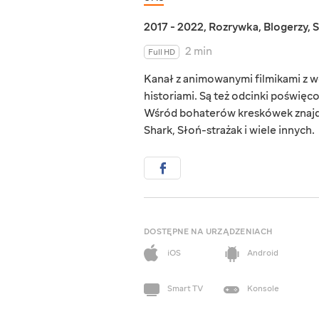
2017 - 2022
,
Rozrywka
,
Blogerzy
,
S
2 min
Full HD
Kanał z animowanymi filmikami z w
historiami. Są też odcinki poświę
Wśród bohaterów kreskówek znajduj
Shark, Słoń-strażak i wiele innych.
DOSTĘPNE NA URZĄDZENIACH
iOS
Android
Smart TV
Konsole