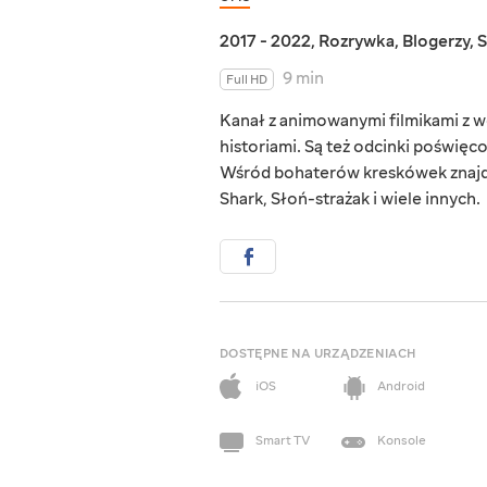
2017 - 2022
,
Rozrywka
,
Blogerzy
,
S
9 min
Full HD
Kanał z animowanymi filmikami z w
historiami. Są też odcinki poświę
Wśród bohaterów kreskówek znajduj
Shark, Słoń-strażak i wiele innych.
DOSTĘPNE NA URZĄDZENIACH
iOS
Android
Smart TV
Konsole