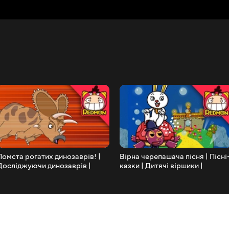
Помста рогатих динозаврів! |
Вірна черепашача пісня | Пісні
Досліджуючи динозаврів |
казки | Дитячі віршики |
мультфільм про динозаврів |
REDMON
REDMON