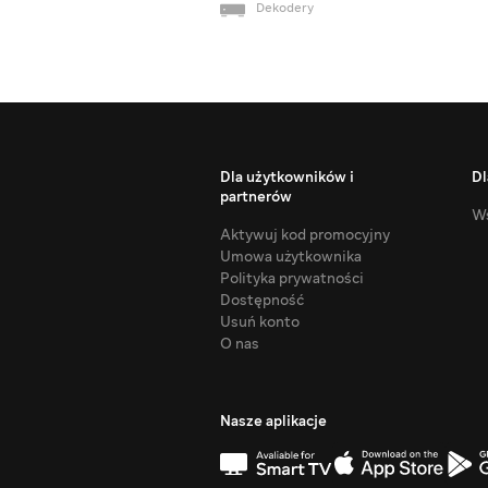
Dekodery
Dla użytkowników i
Dl
partnerów
Ws
Aktywuj kod promocyjny
Umowa użytkownika
Polityka prywatności
Dostępność
Usuń konto
O nas
Nasze aplikacje