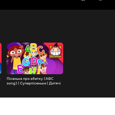
-
Пісенька про абетку (ABC
Пісня про ліфт | Пісня про
song) | Суперпісеньки | Дитячі
корисні звички | Дитячі в
віршики | REDMON
| REDMON