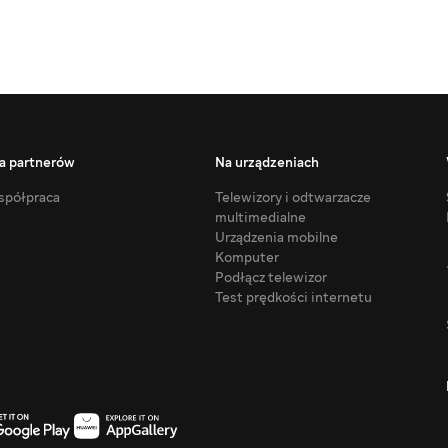
a partnerów
Na urządzeniach
półpraca
Telewizory i odtwarzacze
multimedialne
Urządzenia mobilne
Komputer
Podłącz telewizor
Test prędkości internetu