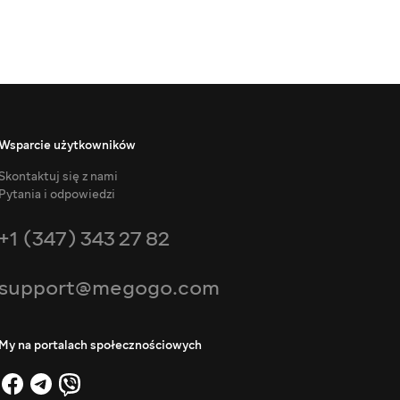
Wsparcie użytkowników
Skontaktuj się z nami
Pytania i odpowiedzi
+1 (347) 343 27 82
support@megogo.com
My na portalach społecznościowych