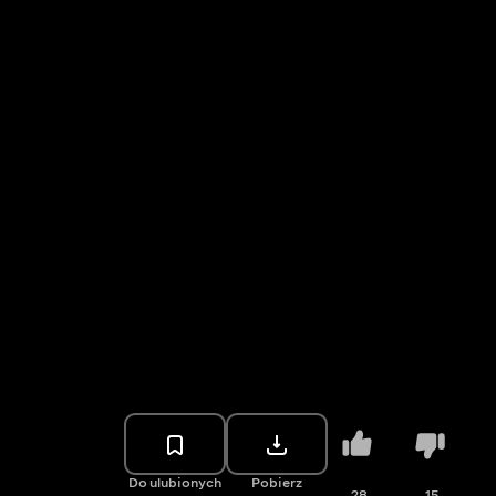
Do ulubionych
Pobierz
28
15