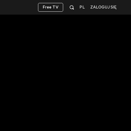
Free TV
PL
ZALOGUJ SIĘ