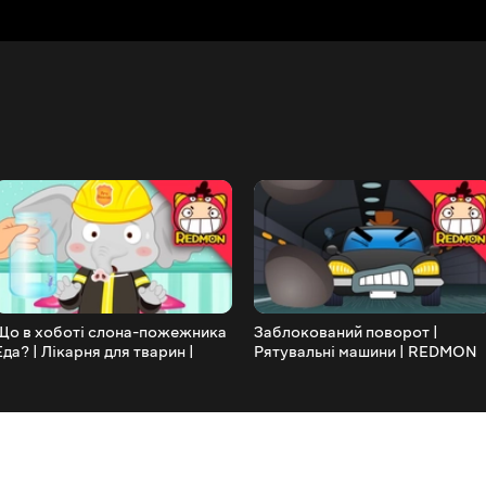
Що в хоботі слона-пожежника
Заблокований поворот |
Еда? | Лікарня для тварин |
Рятувальні машини | REDMON
лініка Тіффані | мураха |
REDMON