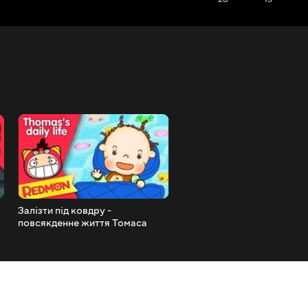
Залізти під ковдру -
Пісня про трицератопса | 
повсякденне життя Томаса
про динозаврів | Дитячі
[REDMON]
віршики | REDMON