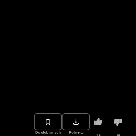
Do ulubionych
Pobierz
28
15