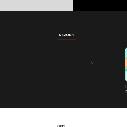
SEZON 1
к
OPIS