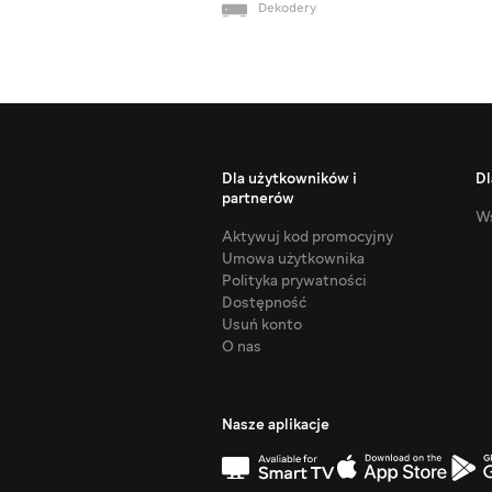
Dekodery
Dla użytkowników i
Dl
partnerów
Ws
Aktywuj kod promocyjny
Umowa użytkownika
Polityka prywatności
Dostępność
Usuń konto
O nas
Nasze aplikacje