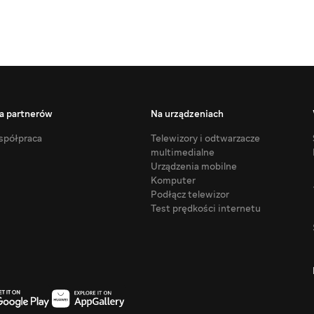
a partnerów
Na urządzeniach
półpraca
Telewizory i odtwarzacze
multimedialne
Urządzenia mobilne
Komputer
Podłącz telewizor
Test prędkości internetu