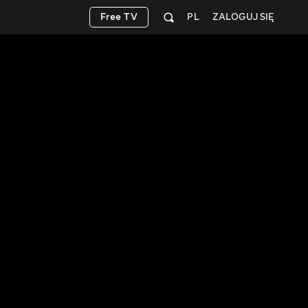
Free TV
PL
ZALOGUJ SIĘ