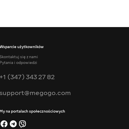
Wsparcie użytkowników
Skontaktuj się z nami
Pytania i odpowiedzi
+1 (347) 343 27 82
support@megogo.com
My na portalach społecznościowych