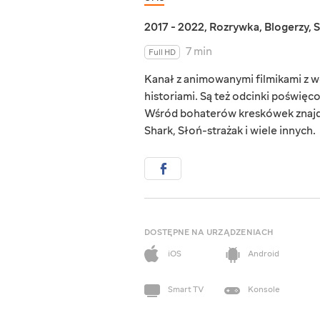
2017 - 2022
,
Rozrywka
,
Blogerzy
,
S
7 min
Full HD
Kanał z animowanymi filmikami z w
historiami. Są też odcinki poświę
Wśród bohaterów kreskówek znajduj
Shark, Słoń-strażak i wiele innych.
DOSTĘPNE NA URZĄDZENIACH
iOS
Android
Smart TV
Konsole