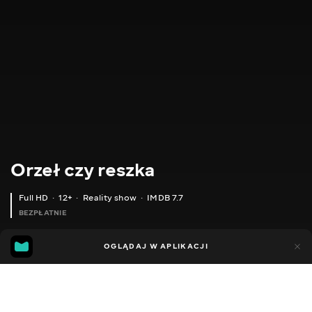
Orzeł czy reszka
Full HD
12+
Reality show
IMDB 7.7
BEZPŁATNIE
IMDB
MGG
3tys.
OGLĄDAJ W APLIKACJI
394
7.7
6.6
Dodano do ulubionych
UDOSTĘPNIJ
Sezon 3
Sezon 6
Shopping. Sezon 1
Sezon morski
Sez