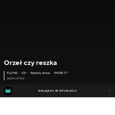
Orzeł czy reszka
Full HD
12+
Reality show
IMDB 7.7
BEZPŁATNIE
IMDB
MGG
3tys.
OGLĄDAJ W APLIKACJI
394
7.7
6.6
Dodano do ulubionych
UDOSTĘPNIJ
Sezon 3
Sezon 6
Shopping. Sezon 1
Sezon morski
Sez