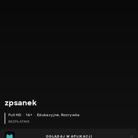
zpsanek
Full HD
16+
Edukacyjne
,
Rozrywka
BEZPŁATNIE
7
6
OGLĄDAJ W APLIKACJI