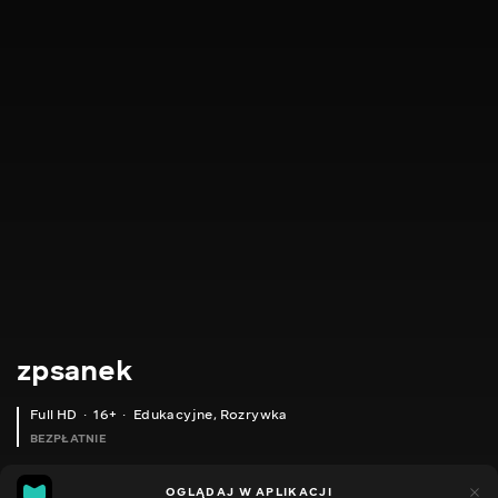
zpsanek
Full HD
16+
Edukacyjne
,
Rozrywka
BEZPŁATNIE
7
6
OGLĄDAJ W APLIKACJI