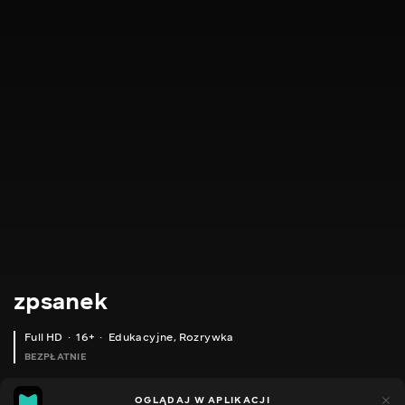
zpsanek
Full HD
16+
Edukacyjne
,
Rozrywka
BEZPŁATNIE
7
6
OGLĄDAJ W APLIKACJI