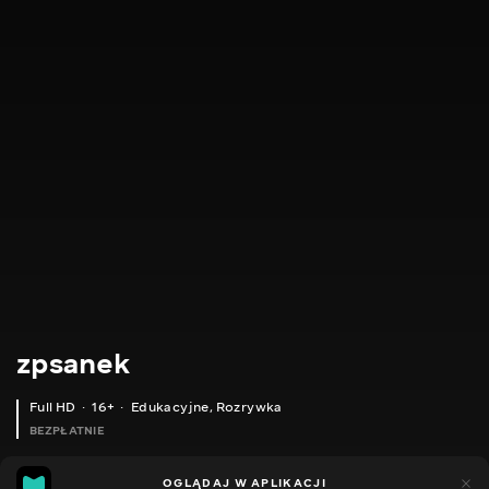
zpsanek
Full HD
16+
Edukacyjne
,
Rozrywka
BEZPŁATNIE
7
6
OGLĄDAJ W APLIKACJI