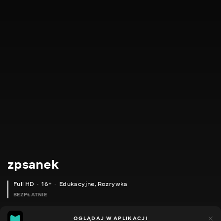
zpsanek
Full HD
16+
Edukacyjne
,
Rozrywka
BEZPŁATNIE
7
6
OGLĄDAJ W APLIKACJI