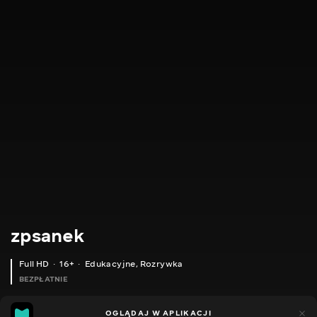
zpsanek
Full HD
16+
Edukacyjne
,
Rozrywka
BEZPŁATNIE
7
6
OGLĄDAJ W APLIKACJI