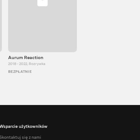
Aurum Reaction
PlayUA
2018 - 2022
,
Rozrywka
2013 - 2025
,
Rozrywka
BEZPŁATNIE
BEZPŁATNIE
Wsparcie użytkowników
Skontaktuj się z nami