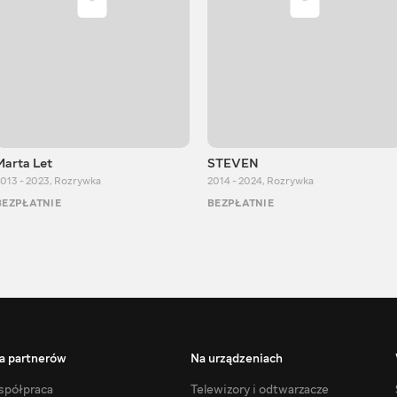
Marta Let
STEVEN
013 - 2023
,
Rozrywka
2014 - 2024
,
Rozrywka
BEZPŁATNIE
BEZPŁATNIE
a partnerów
Na urządzeniach
półpraca
Telewizory i odtwarzacze