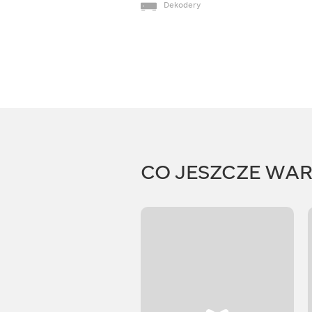
Dekodery
CO JESZCZE WA