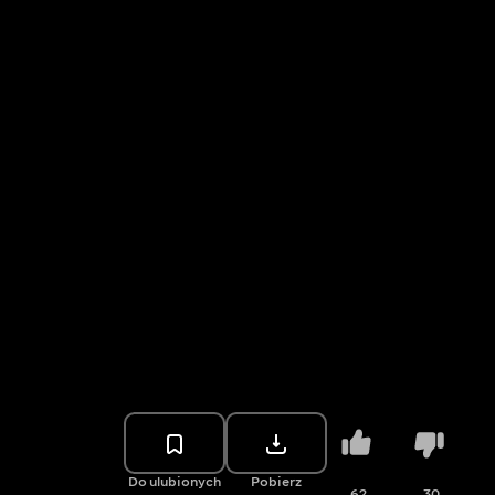
Do ulubionych
Pobierz
62
30