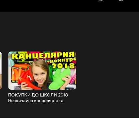
ПОКУПКИ ДО ШКОЛИ 2018
Чому впали перегляди / з
Незвичайна канцелярія та
COPPA
гумки як ми бачили в ЮБОКС /
НАША МАША