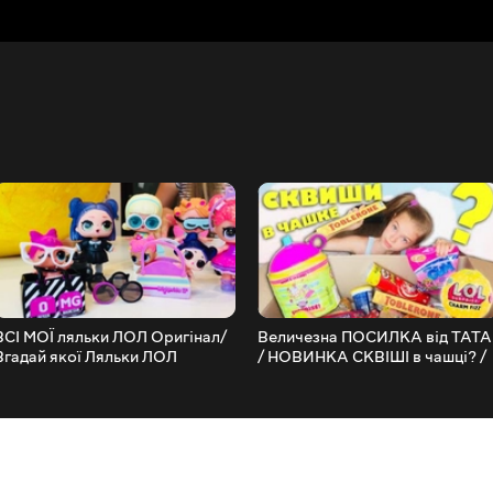
ВСІ МОЇ ляльки ЛОЛ Оригінал/
Величезна ПОСИЛКА від ТАТА
Вгадай якої Ляльки ЛОЛ
/ НОВИНКА СКВІШІ в чашці? /
Оригінал немає в жодному
ПОДАРУНКИ та СЮРПРИЗИ в
ВІДЕО? / НАША МАША
сюрприз бокс / НАША МАША