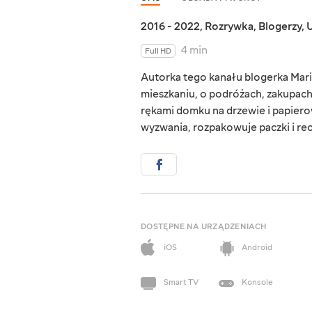
2016 - 2022
,
Rozrywka
,
Blogerzy
,
U
4 min
Full HD
Autorka tego kanału blogerka Mar
mieszkaniu, o podróżach, zakupach
rękami domku na drzewie i papiero
wyzwania, rozpakowuje paczki i re
DOSTĘPNE NA URZĄDZENIACH
iOS
Android
Smart TV
Konsole