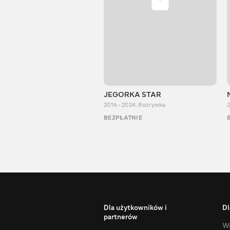
JEGORKA STAR
2016 - 2024
,
Rozrywka
2
BEZPŁATNIE
Dla użytkowników i
Dl
partnerów
Ws