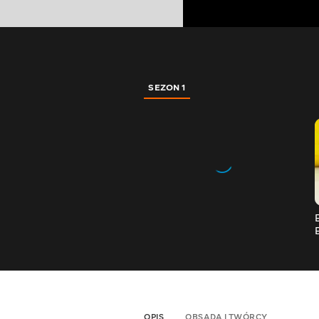
SEZON 1
OPIS
OBSADA I TWÓRCY