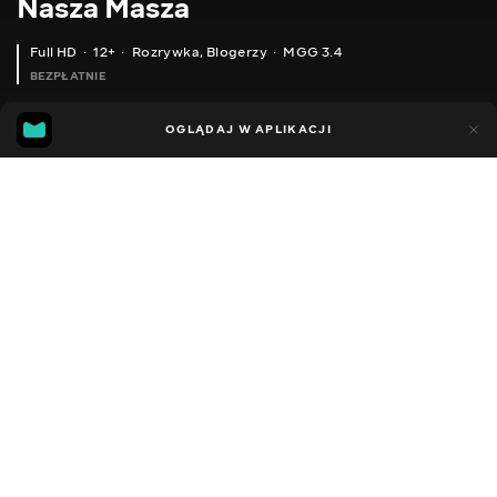
Nasza Masza
Full HD
12+
Rozrywka
,
Blogerzy
MGG 3.4
BEZPŁATNIE
MGG
63
30
OGLĄDAJ W APLIKACJI
3.4
Dodano do ulubionych
UDOSTĘPNIJ
Sezon 1
Facebook
Kopiuj link
ПОВНИЙ КАРАНТИН ? / ЗАКРИТІ ШКОЛИ, ПОРОЖНІ МАГАЗИНИ ЧИМ ЗАЙНЯТАТИСЯ #ДОМАРАЗОМ ? НАША МАША 18.03.20
КАРАНТИН У ШКОЛІ - ВСІ НАЛЯКАНІ!!!! / ТИПИ ШКОЛЯРІВ НА КАРАНТИНІ / СКЕТЧ ВІД НАША МАША
2016 - 2022
,
Ukraina
Rozrywka
,
Blogerzy
DŹWIĘK
Rosyjski