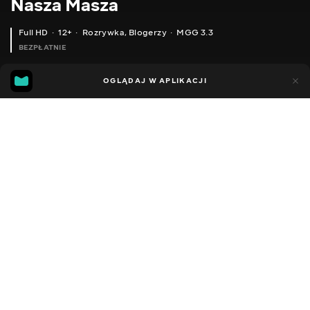
Nasza Masza
Full HD
12+
Rozrywka
,
Blogerzy
MGG 3.3
BEZPŁATNIE
MGG
62
30
OGLĄDAJ W APLIKACJI
3.3
Dodano do ulubionych
UDOSTĘPNIJ
Sezon 1
Facebook
Kopiuj link
НЕЗВИЧАЙНА КАНЦЕЛЯРІЯ ДО ШКОЛИ || НІКОЛИ НЕ ВГАДАЄШ, ЩО ЦЕ? || БЕК ТУ СКУЛ 2021 НАША МАША
1 ВЕРЕСНЯ СТАРША ШКОЛА VS МОЛОДША / ОЧІКУВАННЯ VS РЕАЛЬНІСТЬ / ШКОЛА BACK TO SCHOOL 2021 НАША МАША
2016 - 2022
,
Ukraina
Rozrywka
,
Blogerzy
DŹWIĘK
Rosyjski